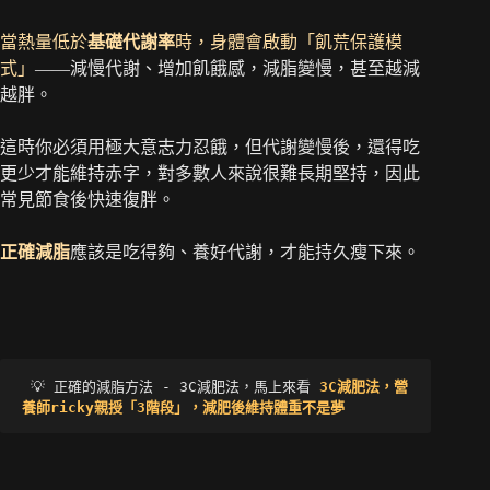
當熱量低於
基礎代謝率
時，身體會啟動「飢荒保護模
式」
——減慢代謝、增加飢餓感，減脂變慢，甚至越減
越胖。
這時你必須用極大意志力忍餓，但代謝變慢後，還得吃
更少才能維持赤字，對多數人來說很難長期堅持，因此
常見節食後快速復胖。
正確減脂
應該是吃得夠、養好代謝，才能持久瘦下來。
 💡 正確的減脂方法 - 3C減肥法，馬上來看 
3C減肥法，營
養師ricky親授「3階段」，減肥後維持體重不是夢