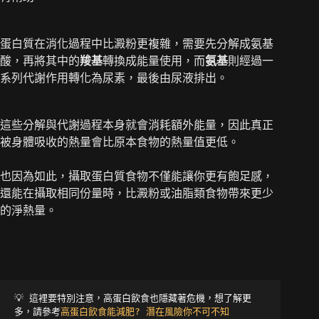
蛋白質在消化過程中比澱粉更複雜，需要先分解成氨基
酸，再將其中的
羧基
轉換成能量使用，而
氨基
則經過一
系列代謝作用轉化為尿素，最後由尿液排出。
這些分解與代謝過程本身就會消耗額外能量，因此真正
被身體吸收的熱量會比原本食物的熱量值更低。
也因為如此，攝取蛋白質食物不僅能讓你更有飽足感，
還能在攝取相同份量時，比澱粉或油脂類食物帶來更少
的淨熱量。
💡 
這裡要特別注意，高蛋白飲食也隱藏著危機，想了解更
多，請參考
高蛋白飲食能減肥? 潛在風險你不可不知