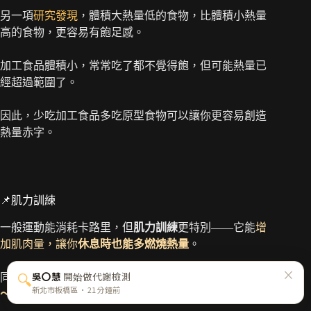
另一項
研究發現
，體積大熱量低的食物，比體積小熱量
高的食物，更容易有飽足感。
加工食品體積小，常常吃了都不覺得飽，但可能熱量已
經超過範圍了。
因此，少吃加工食品多吃原型食物可以讓你更容易創造
熱量赤字。
📌肌力訓練
一般運動能消耗卡路里，但
肌力訓練
更特別——它能
增
加肌肉量，讓你
休息時也能多燃燒熱量
。
同樣 1 公斤，
肌肉每天可消耗約
100 卡
，脂肪卻只有
4
～10 卡
。
×
吳〇慧
開始做代謝檢測