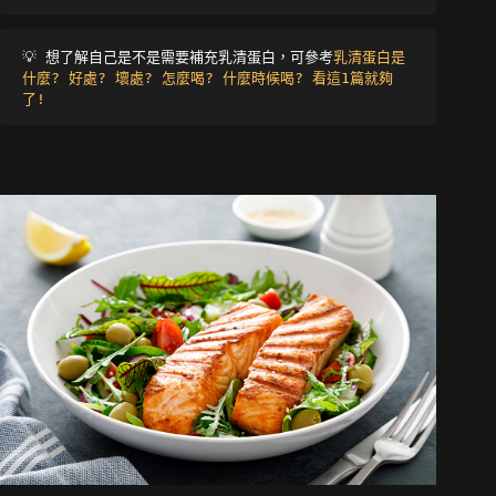
💡 
想了解自己是不是需要補充乳清蛋白，可參考
乳清蛋白是
什麼? 好處? 壞處? 怎麼喝? 什麼時候喝? 看這1篇就夠
了!