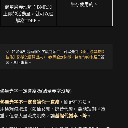
生存使用的。
簡單廣義理解：BMR加
上你的活動量，就可以理
解為TDEE。
💡
 如果你對這兩個名字感到陌生，可以先到
【新手必學減脂
技能】熱量怎麼算出來，3步驟設定熱量，控制你的卡路里
複
習，再回來看。
熱量赤字一定會瘦嗎(熱量赤字沒瘦)
熱量赤字不一定會讓你一直瘦
，關鍵在方法。
用極端減肥法（如仙女餐、奶昔代餐）雖能短期掉體
重，但會大量流失肌肉，讓
基礎代謝率下降
。