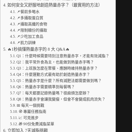
如何安全又舒服地創造熱量赤字？（最實用的方法）
📌餐前多喝水
📌多攝取蛋白質
📌攝取高纖的食物
📌限制糖份的攝取
📌少吃加工食品
📌肌力訓練
🔥1秒搞懂熱量赤字的 8 大 Q&A🔥
Q1：什麼時候需要特別注意熱量赤字，才能有效減脂？
Q2：我平常外食為主，也能做到熱量赤字嗎？
Q3：上班族怎麼在聚餐、應酬時維持熱量赤字？
Q4：什麼運動方式最有助於創造熱量赤字？
Q5：熱量赤字是什麼？所有減肥法都需要做到嗎？
Q6：熱量赤字需要精準到每餐嗎？
Q7：每天都要記錄熱量嗎？很麻煩怎麼辦？
Q8：熱量赤字會讓我變瘦，但會不會變成肌肉流失？
📅 每天一個挑戰
🧭 專屬任務指南
📈 可見進步
🎁 90份免費減脂菜單
立即加入 7天減脂挑戰