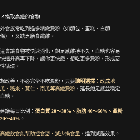
📌攝取高纖的食物
外食族常吃到過多精緻澱粉（如麵包、蛋糕、白麵
條），又缺乏膳食纖維。
這會讓食物被快速消化，飽足感維持不久，血糖也容易
快速升高再下降，讓你更快餓、想吃更多澱粉，形成惡
性循環。
想改善，不必完全不吃澱粉，只要
聰明選擇
：改成地
瓜、糙米、薏仁、南瓜等高纖澱粉
，延長飽足感並穩定
血糖。
建議每日比例：
蛋白質 20～30%、脂肪 40～60%、澱粉
20～40%
。
高纖飲食能幫助控食慾、減少攝食量
，達到減脂效果。