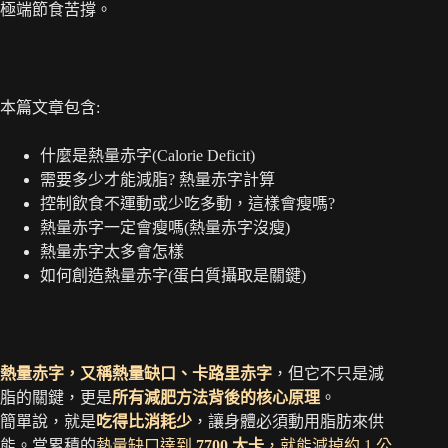
極端節食苦撐。
本篇文章包含:
什麼是熱量赤字(Calorie Deficit)
需要多少才能減脂? 熱量赤字計算
控制飲食不運動或少吃多動，這樣會瘦嗎?
熱量赤字一定會瘦嗎(熱量赤字沒瘦)
熱量赤字太多會怎樣
如何創造熱量赤字(蛋白質攝取是關鍵)
熱量赤字，又稱熱量缺口、卡路里赤字
，但它不只是減
脂的關鍵，更是
所有減肥方法背後的核心原理
。
簡單說，就是
吃得比消耗少
，讓身體必須動用脂肪來供
能。當累積的
熱量缺口達到
7700 大卡
，就能減掉約 1 公