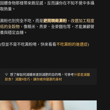
固體食物那樣帶來飽足感，反而讓你在不知不覺中多攝
取熱量。
澱粉也別完全不吃，而是
避開精緻澱粉
，
改選加工程度
低的全穀物
，像糙米、燕麥、全麥麵包等，才能兼顧營
養與穩定血糖。
(但並不是不吃澱粉唷，快來看看
不吃澱粉的後遺症
)
💡 
想了解如何減糖來達到減肥的目的嗎，可參考
什麼是減醣
飲食? 減醣9技巧，讓你維持健康的身材