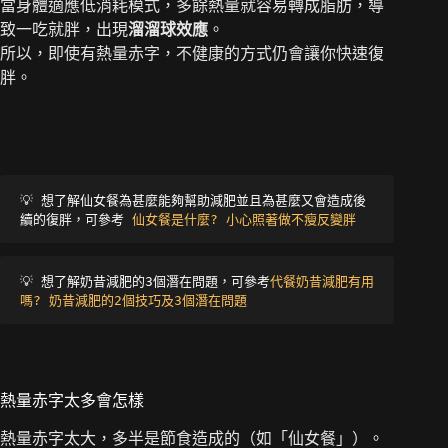
當身體適應低消耗模式，多餘熱量就容易轉成脂肪，導
致一吃就胖，出現
溜溜球效應
。
所以，即使有熱量赤字，不健康的方式仍會讓你快速復
胖。
💡 
想了解仙女餐為甚麼能夠幫助減肥並且為甚麼又會造成後
續的復胖，可參考
 仙女餐是什麼? 小心照著做不瘦反變胖
💡 
想了解奶昔減肥的3個潛在問題，可參考
代餐奶昔減肥有用
嗎? 奶昔減肥的2個技巧及3個潛在問題
熱量赤字太多會怎樣
熱量赤字太大，多半是節食造成的（如「仙女餐」）。