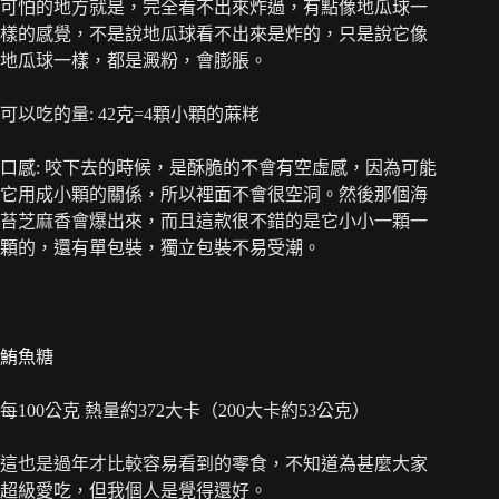
可怕的地方就是，完全看不出來炸過，有點像地瓜球一
樣的感覺，不是說地瓜球看不出來是炸的，只是說它像
地瓜球一樣，都是澱粉，會膨脹。
可以吃的量: 42克=4顆小顆的蔴粩
口感: 咬下去的時候，是酥脆的不會有空虛感，因為可能
它用成小顆的關係，所以裡面不會很空洞。然後那個海
苔芝麻香會爆出來，而且這款很不錯的是它小小一顆一
顆的，還有單包裝，獨立包裝不易受潮。
鮪魚糖
每100公克 熱量約372大卡（200大卡約53公克）
這也是過年才比較容易看到的零食，不知道為甚麼大家
超級愛吃，但我個人是覺得還好。