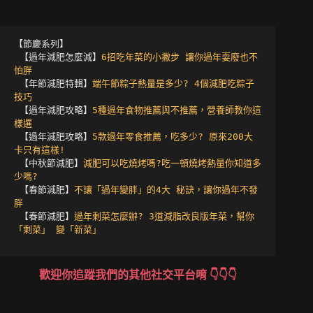
【節慶系列】

 【過年減肥怎麼減】
6招吃年菜的小撇步 讓你過年耍廢也不
怕胖
 【年節減肥特輯】
端午節粽子熱量是多少? 4個減肥吃粽子
技巧
 【過年減肥攻略】
5種過年食物推薦與不推薦，營養師教你這
樣選
 【過年減肥攻略】
5款過年零食推薦，吃多少? 原來200大
卡只有這樣!
 【中秋節減肥】
減肥可以吃燒烤嗎?吃一頓燒烤熱量你知道多
少嗎?
 【春節減肥】
不讓「過年變胖」的4大 秘訣，讓你過年不發
胖
 【春節減肥】
過年剩菜怎麼辦? 3道減脂改良版年菜，幫你
「剩菜」 變「新菜」
歡迎你追蹤我們的其他社交平台唷
👇👇👇