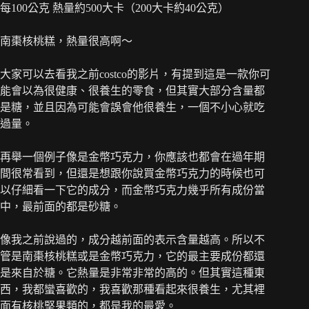
每100公克 熱量約500大卡（200大卡約40公克）
南棗核桃糕，熱量很高啊～
大家可以去看我之前costco的影片，有提到這是一款你可
能會以為很健康、很養生的零食，但其實大部分含量都
是糖，並且因為可能會誤會他很養生，一個不小心就吃
過量。
再舉一個例子像是金幣巧克力，你應該也都會在過年期
間很常看到，但還是想跟你說買金幣巧克力的時候也可
以仔細看一下它的成分，而金幣巧克力幾乎所有成份當
中，最前面的都是砂糖。
像我之前說過的，成分越前面的表示含量越高。所以不
管是南棗核桃糕或是金幣巧克力，它的最主要成份都還
是來自於糖。它熱量是非常非常的高的。但其實這種東
西，我都蠻喜歡的，我喜歡那種看起來很養生，尤其裡
面有核桃堅果類的，都是我的最愛。