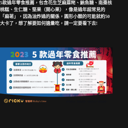
5款過年零食推薦，包含花生芝麻蔴粩、鮪魚糖、南棗核
桃糕、生仁糖、堅果（開心果），像是過年超常見的
「麻荖」，因為油炸過的關係，圓形小顆的可能就約50
大卡了，想了解要如何適量吃，請一定要看下去!