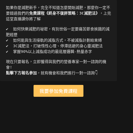
如果你是減肥新手，完全不知道怎麼開始減肥，那麼你一定不
要錯過我們的
免費課程《終身不復胖策略：3C減肥法》
，上完
這堂直播課你將了解

✔  如何快樂減肥的祕密，有別世俗一定要痛苦節食挨餓的減
肥經歷

✔  如何能與生活接軌的減脂方式，不被減脂計劃給束縛

✔  3C減肥法，打破惰性心理、停滯逃避的身心靈減肥法

✔  掌握90%以上減脂成功的最底層邏輯-熱量赤字 

現在只要報名，立即獲得與我們的營養專家一對一諮詢的機
點擊下方報名參加
，就有機會和我們進行一對一諮詢👇
我要參加免費課程