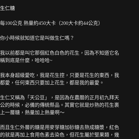
生仁糖
每100公克 熱量約450大卡（200大卡約44公克）
你小時候就知道它是叫做生仁嗎？
我以前都是叫它那個紅色白色的花生，因為不知道它名
稱到底是什麼，哈哈哈~
我本身超級愛吃，我是花生控，只要是花生的東西，我
都愛，任何東西只要加上花生，都是我的最愛。
生仁又稱為「天公豆」，是因為在農曆的正月初九拜天
公的時候，必備的傳統祭品。其實它就是炒熟的花生裹
上一層糖，熱量加上熱量啊～
而且生仁外層的糖是用麥芽糖加砂糖去熬成糖漿，紅色
的就是再加上食用色素去染色，但花生屬於堅果類，幾