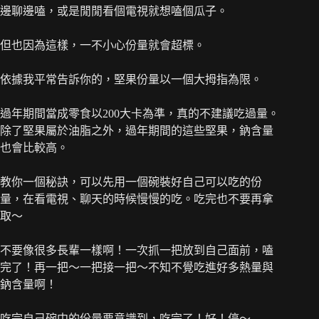
邊聊邊嗑，或是閒閒看個電視就想嗑個瓜子。
但也因為這樣，一不小心份量就會超標。
依據我平常告訴你的，堅果份量以一個大拇指為限。
過年期間當成零食以200大卡為準，真的不建議吃過量。
除了堅果屬於油脂之外，過年期間的這些堅果，鈉含量
也會比較高。
教你一個秘訣，可以先用一個碗裝好自己可以吃的份
量，在看電視、聊天的時候慢慢的吃。吃完也不要再拿
取～
不要像很多長輩一樣啊！一次抓一把放到自己面前，嗑
完了！再一把～一把接一把～不知不覺吃進好多熱量與
鈉含量啊！
吃完自己碗中的份量要意識到，吃完了！好！停～