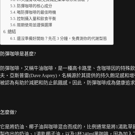
防彈咖啡的核心成分
喝防彈咖啡的最佳時機
控制攝入量和飲食平衡
限期使用並謹慎選擇
總結
還沒準備好開始？先花 3 分鐘，免費測你的代謝型態
防彈咖啡是甚麼?
防彈咖啡，又稱牛油咖啡，是一種高卡路里、含咖啡因的特殊飲
夫‧亞斯普雷(Dave Asprey)，名稱源於其提供的持久飽
被認為有助於減肥和防止飢餓感。因此，防彈咖啡成為健康追求
怎麼做?
它是將奶油、椰子油與咖啡混合而成的，比例通常是將1湯匙草
製作出的奶油、1湯匙椰子油，以及1杯240ml黑咖啡，因為加