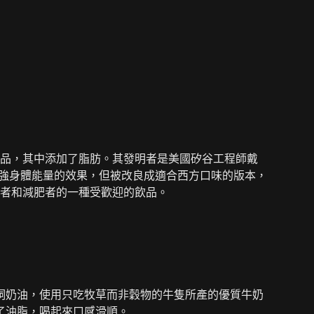
品，其中添加了脂肪。其發明者是美國矽谷工程師戴
足感和增強身體能量的效果，但被改良成適合西方口味的版本，
者和減肥者的一種受歡迎的飲品。
飼奶油，使用只吃牧草而非穀物的牛隻所產的優質牛奶
入了油脂，喝起來口感滑順。