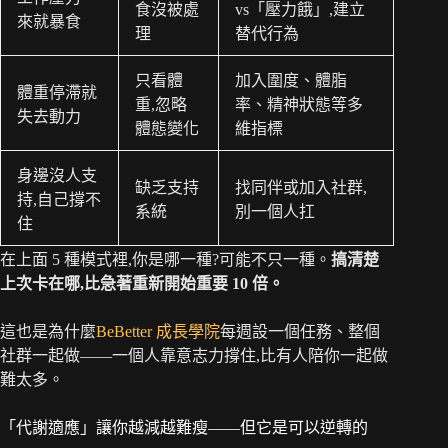
食沒被處
vs「壓力餓」,建立
來就暴食
理
替代行為
只看體
加入圍度、體脂
體重停滯就
重,忽略
率、精神狀態等多
失去動力
體態變化
維指標
身邊沒人支
缺乏支持
找同伴或加入社群,
持,自己撐不
系統
別一個人扛
住
在上面 5 種模式裡,你是哪一種?可能不只一種。
搞清楚
上次卡在哪,比急著重新開始重要 10 倍。
這也是為什麼
BeBetter 成長學院
每週設一個任務、整個
社群一起做——一個人靠意志力撐住,比有人陪你一起做
難太多。
「代謝適應」讓你越減越難瘦——但它是可以逆轉的