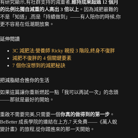
有研究顯示,有社群支持的減重者,
維持成果超過 12 個月
的比例比獨自減重的人高出 3 倍以上
。因為減肥最難的
不是「知道」,而是「持續做到」——有人陪你的時候,你
更不容易在低潮期放棄。
延伸閱讀
3C 減肥法:營養師 Ricky 親授 3 階段,終身不復胖
減肥不復胖的 4 個關鍵要素
7 個你沒想到的減肥秘訣
把減脂結合進你的生活
如果這篇讓你重新燃起一點「我可以再試一次」的念頭
——那就是最好的開始。
重啟不需要完美,只需要一個
你真的做得到的第一步
。
BeBetter 成長學院的連結在上方,7 天免費——《萬人蛻
變計畫》的旅程,從你踏進來的那一天開始。