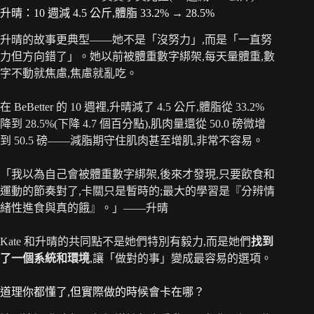
升晴：10 週減 4.5 公斤,體脂 33.2% → 28.5%
升晴的故事更典型——她不是「沒努力」,而是「一直努
力但方向錯了」。她以前被體重數字綁架,每天量體重,數
字不動就焦慮,焦慮就亂吃。
在 BeBetter 的 10 週裡,升晴減了 4.5 公斤,體脂從 33.2%
降到 28.5%(下降 4.7 個百分點),肌肉量還從 50.0 磅微增
到 50.5 磅——減脂期守住肌肉甚至增肌,非常不容易。
「我以為自己會被體重數字綁架,後來才發現,只要飲食和
運動的節奏對了,卡關只是暫時的;最大的學習是『分辨情
緒性進食與真的餓』。」——升晴
Kate 和升晴的共同點不是她們特別有毅力,而是她們
找到
了一個系統和環境
,讓「做對的事」變成最容易的選項。
道理你都懂了,但實際做的時候會卡在哪？