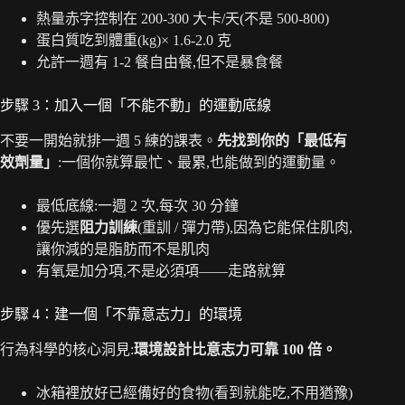
熱量赤字控制在 200-300 大卡/天(不是 500-800)
蛋白質吃到體重(kg)× 1.6-2.0 克
允許一週有 1-2 餐自由餐,但不是暴食餐
步驟 3：加入一個「不能不動」的運動底線
不要一開始就排一週 5 練的課表。
先找到你的「最低有
效劑量」
:一個你就算最忙、最累,也能做到的運動量。
最低底線:一週 2 次,每次 30 分鐘
優先選
阻力訓練
(重訓 / 彈力帶),因為它能保住肌肉,
讓你減的是脂肪而不是肌肉
有氧是加分項,不是必須項——走路就算
步驟 4：建一個「不靠意志力」的環境
行為科學的核心洞見:
環境設計比意志力可靠 100 倍。
冰箱裡放好已經備好的食物(看到就能吃,不用猶豫)