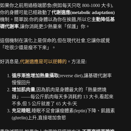
如果你之前用過極端節食(例如每天只吃 800-1000 大卡),
你的身體可能已經啟動了
代謝適應(metabolic adaptation)
機制。簡單說:你的身體以為你在挨餓,所以它
主動降低基
礎代謝率
,讓你消耗更少熱量來「保護」你。
這個機制在演化上是保命的,但在現代社會,它讓你感覺
「吃很少還是瘦不下來」。
好消息是,
代謝適應是可以逆轉的
。方法是:
循序漸進增加熱量攝取
(reverse diet),讓基礎代謝率
慢慢回升
增加肌肉量
,因為肌肉是身體最大的「熱量燃燒
器」——每公斤肌肉每天多消耗約 13 大卡,看起來
不多,但 5 公斤就差了 65 大卡/天
充足睡眠
,睡眠不足會讓瘦體素(leptin)下降、飢餓素
(ghrelin)上升,直接增加食慾