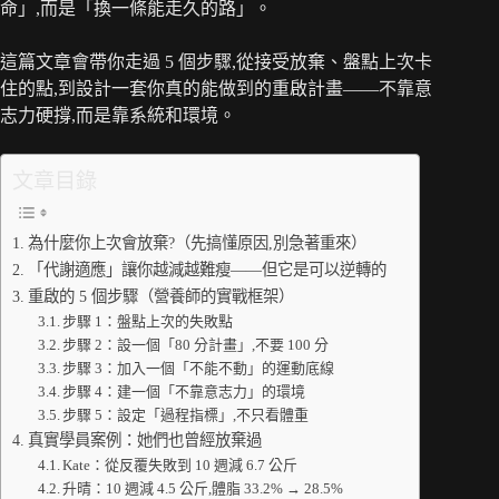
命」,而是「換一條能走久的路」。
這篇文章會帶你走過 5 個步驟,從接受放棄、盤點上次卡
住的點,到設計一套你真的能做到的重啟計畫——不靠意
志力硬撐,而是靠系統和環境。
文章目錄
為什麼你上次會放棄?（先搞懂原因,別急著重來）
「代謝適應」讓你越減越難瘦——但它是可以逆轉的
重啟的 5 個步驟（營養師的實戰框架）
步驟 1：盤點上次的失敗點
步驟 2：設一個「80 分計畫」,不要 100 分
步驟 3：加入一個「不能不動」的運動底線
步驟 4：建一個「不靠意志力」的環境
步驟 5：設定「過程指標」,不只看體重
真實學員案例：她們也曾經放棄過
Kate：從反覆失敗到 10 週減 6.7 公斤
升晴：10 週減 4.5 公斤,體脂 33.2% → 28.5%