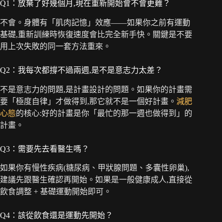
Q1：放棄了好幾個月,現在重新開始會不會更難？
不會。身體有「肌肉記憶」效應——如果你之前有運動
基礎,重新訓練時恢復速度會比完全新手快。關鍵是不要
用上次失敗的同一套方法重來。
Q2：我每次都撐不過兩週,是不是意志力太差？
不是意志力的問題,是計畫設計的問題。如果你的計畫需
要「極度自律」才做得到,那它就不是一個好計畫。
減肥
心態
的核心:好的計畫是你「最忙的那一週也做得到」的
計畫。
Q3：需要先去看醫生嗎？
如果你有慢性疾病(糖尿病、甲狀腺問題、多囊性卵巢),
建議先跟醫生確認再開始。如果是一般健康成人,直接從
飲食調整 + 基礎運動開始即可。
Q4：該從飲食還是運動先開始？