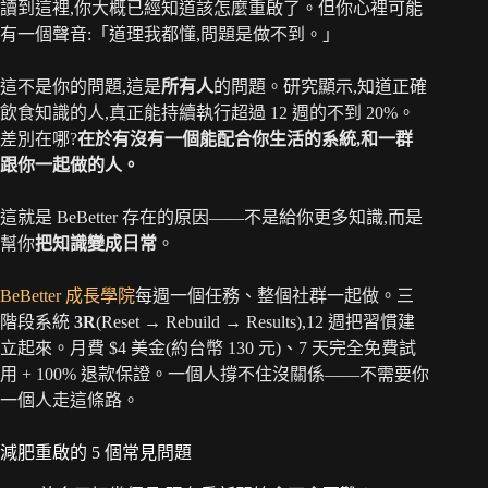
讀到這裡,你大概已經知道該怎麼重啟了。但你心裡可能
有一個聲音:「道理我都懂,問題是做不到。」
這不是你的問題,這是
所有人
的問題。研究顯示,知道正確
飲食知識的人,真正能持續執行超過 12 週的不到 20%。
差別在哪?
在於有沒有一個能配合你生活的系統,和一群
跟你一起做的人。
這就是 BeBetter 存在的原因——不是給你更多知識,而是
幫你
把知識變成日常
。
BeBetter 成長學院
每週一個任務、整個社群一起做。三
階段系統
3R
(Reset → Rebuild → Results),12 週把習慣建
立起來。月費 $4 美金(約台幣 130 元)、7 天完全免費試
用 + 100% 退款保證。一個人撐不住沒關係——不需要你
一個人走這條路。
減肥重啟的 5 個常見問題