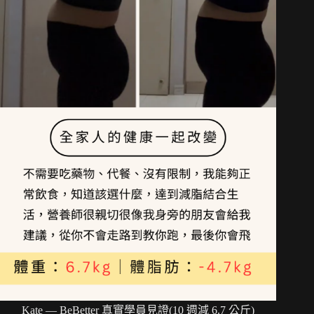
Kate — BeBetter 真實學員見證(10 週減 6.7 公斤)