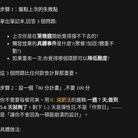
步驟 1：盤點上次的失敗點
拿出筆記本,回答 3 個問題:
上次你是在
第幾週
開始覺得撐不下去的?
觸發放棄的
具體事件
是什麼?(聚餐?加班?體重不
動?)
如果重來一次,你覺得哪個環節可以
降低難度
?
這 3 個問題比任何飲食計算都重要。
步驟 2：設一個「80 分計畫」,不要 100 分
你不需要每餐完美。用
3C 減肥法
的邏輯:
一週 7 天,做到
5-6 天就夠了
。剩下 1-2 天是彈性日,不是「作弊日」——
是「讓你不會因為一頓飯崩潰的設計」。
具體做法: