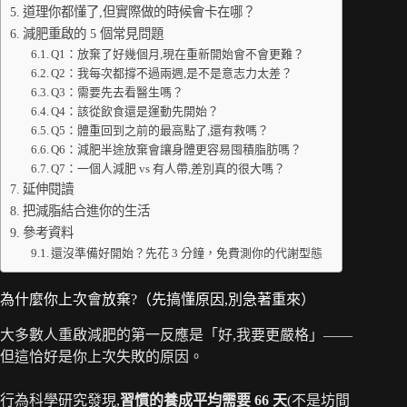
道理你都懂了,但實際做的時候會卡在哪？
減肥重啟的 5 個常見問題
Q1：放棄了好幾個月,現在重新開始會不會更難？
Q2：我每次都撐不過兩週,是不是意志力太差？
Q3：需要先去看醫生嗎？
Q4：該從飲食還是運動先開始？
Q5：體重回到之前的最高點了,還有救嗎？
Q6：減肥半途放棄會讓身體更容易囤積脂肪嗎？
Q7：一個人減肥 vs 有人帶,差別真的很大嗎？
延伸閱讀
把減脂結合進你的生活
參考資料
還沒準備好開始？先花 3 分鐘，免費測你的代謝型態
為什麼你上次會放棄?（先搞懂原因,別急著重來）
大多數人重啟減肥的第一反應是「好,我要更嚴格」——
但這恰好是你上次失敗的原因。
行為科學研究發現,
習慣的養成平均需要 66 天
(不是坊間