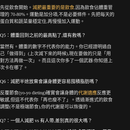
先從飲食開始。
減肥最重要的是飲食
,因為飲食佔體重管
理的 70-80%。運動是加分項,不是必要條件。先把每天的
蛋白質和蔬菜量穩定住,再慢慢加入運動。
Q5：體重回到之前的最高點了,還有救嗎？
當然有。體重的數字不代表你的能力。你已經證明過自
己「做得到」(上次減下來的時候),現在要做的只是「用
對方法再做一次」。而且這次你多了一個武器:你知道上
次卡在哪了。
Q6：減肥半途放棄會讓身體更容易囤積脂肪嗎？
反覆節食(yo-yo dieting)確實會讓身體的
代謝適應
反應更
敏感,但這不代表你「再也瘦不了」。透過漸進式的飲食
調整(不是極端節食),你的代謝是可以恢復的。
Q7：一個人減肥 vs 有人帶,差別真的很大嗎？