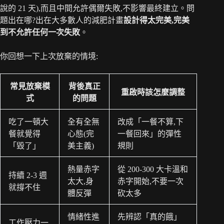
說的 21 天),而且中間允許偶爾失敗,不影響最終建立。問
題出在哪?出在大多數人的減肥計畫
設計得太完美,完美
到不允許任何一次失敗
。
你回想一下上次放棄的情境:
常見放棄模
背後真正
重啟時該怎麼調整
式
的問題
吃了一頓大
全有全無
改成「一餐不算,下
餐就覺得
心態(完
一餐回來」的彈性
「毀了」
美主義)
規則
熱量赤字
從 200-300 大卡溫和
持續 2-3 週
太大,身
赤字開始,不要一次
就撐不住
體反彈
砍太多
情緒性進
先辨認「真的餓」
工作壓力一