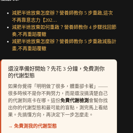
減肥半途放棄怎麼辦？營養師教你 5 步重啟,這次
不再靠意志力【202…
減肥半途放棄如何重啟？營養師教你 4 步驟找回節
奏,不再重蹈覆轍
減肥半途放棄怎麼辦？營養師教你 5 步重啟減脂計
畫,不再重蹈覆轍
還沒準備好開始？先花 3 分鐘，免費測你
的代謝型態
如果你覺得「明明做了很多，體重卻卡著」——
很多時候不是你不夠努力，而是還沒搞清楚自己
的代謝到底卡在哪。這份
免費代謝檢測
會幫你找
出你的代謝型態和最可能的盲點，測完馬上看結
果。先搞懂方向，再決定下一步怎麼走。
→ 免費測我的代謝型態