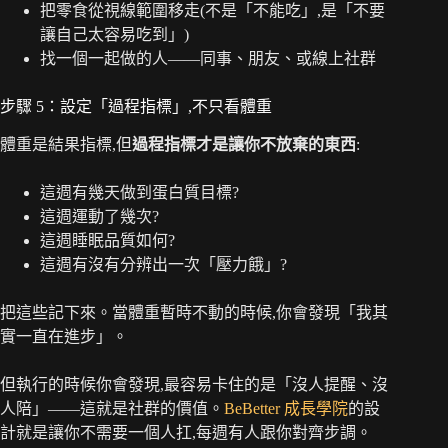
把零食從視線範圍移走(不是「不能吃」,是「不要
讓自己太容易吃到」)
找一個一起做的人——同事、朋友、或線上社群
步驟 5：設定「過程指標」,不只看體重
體重是結果指標,但
過程指標才是讓你不放棄的東西
:
這週有幾天做到蛋白質目標?
這週運動了幾次?
這週睡眠品質如何?
這週有沒有分辨出一次「壓力餓」?
把這些記下來。當體重暫時不動的時候,你會發現「我其
實一直在進步」。
但執行的時候你會發現,最容易卡住的是「沒人提醒、沒
人陪」——這就是社群的價值。
BeBetter 成長學院
的設
計就是讓你不需要一個人扛,每週有人跟你對齊步調。