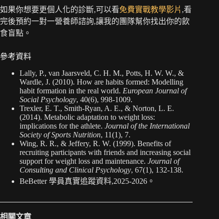
如果你想要更個人化的診斷,可以看
免費實戰教學影片
,看
完後預約一對一營養師諮詢,讓我的團隊幫你找出你的飲
食盲點。
參考資料
Lally, P., van Jaarsveld, C. H. M., Potts, H. W. W., &
Wardle, J. (2010). How are habits formed: Modelling
habit formation in the real world.
European Journal of
Social Psychology
, 40(6), 998-1009.
Trexler, E. T., Smith-Ryan, A. E., & Norton, L. E.
(2014). Metabolic adaptation to weight loss:
implications for the athlete.
Journal of the International
Society of Sports Nutrition
, 11(1), 7.
Wing, R. R., & Jeffery, R. W. (1999). Benefits of
recruiting participants with friends and increasing social
support for weight loss and maintenance.
Journal of
Consulting and Clinical Psychology
, 67(1), 132-138.
BeBetter 學員真實追蹤資料,2025-2026。
相關文章