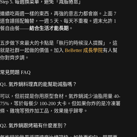
Step 5. 每週換菜單，避免「減脂倦怠」
連續吃兩週一樣的東西，再強的意志力都會崩。上面 7
道食譜搭配輪替，一週 5 天、每天不重複。週末允許 1
餐自由餐——
結合生活才能長期
。
五步做下來最大的卡點是「執行的時候沒人提醒」，這
就是社群一起做的價值。加入
BeBetter 成長學院
有人幫
你對齊步調。
常見問題 FAQ
Q1. 氣炸鍋料理真的能幫助減脂嗎？
可以，但前提是你用原型食材。氣炸鍋減少油脂用量 40-
75%，等於每餐少 100-200 大卡。但如果你炸的是冷凍薯
條、雞塊等預炸加工品，效果幾乎歸零。
Q2. 氣炸鍋跟烤箱有什麼差別？