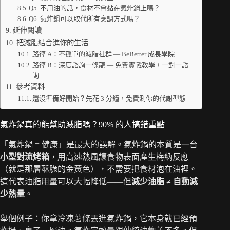
Q5. 不用油的話，食材不會黏在氣炸鍋上嗎？
Q6. 氣炸鍋可以取代所有烹調方式嗎？
延伸閱讀
把減脂結合進你的生活
路徑 A：不孤單的減脂社群 — BeBetter 成長學院
路徑 B：深度諮詢一條龍 — 免費實戰教學 + 一對一諮
詢
參考資料
還沒準備好開始？先花 3 分鐘，免費測你的代謝型態
氣炸鍋真的能幫助減脂嗎？90% 的人搞錯重點
「氣炸鍋 = 健康」是最大的誤解。氣炸鍋的本質是一台
小型對流烤箱
，用高速熱風讓食物表面產生梅納反應
（就是那層酥脆的金黃色），不需要把食材泡在油裡。
這代表油脂用量可以大幅降低——但
減少油脂 ≠ 自動減
少熱量
。
舉個例子：你拿冷凍薯條丟進氣炸鍋，它本身就已經預