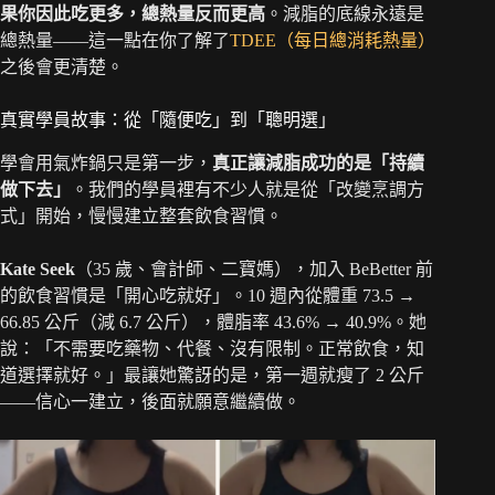
果你因此吃更多，總熱量反而更高
。減脂的底線永遠是
總熱量——這一點在你了解了
TDEE（每日總消耗熱量）
之後會更清楚。
真實學員故事：從「隨便吃」到「聰明選」
學會用氣炸鍋只是第一步，
真正讓減脂成功的是「持續
做下去」
。我們的學員裡有不少人就是從「改變烹調方
式」開始，慢慢建立整套飲食習慣。
Kate Seek
（35 歲、會計師、二寶媽），加入 BeBetter 前
的飲食習慣是「開心吃就好」。10 週內從體重 73.5 →
66.85 公斤（減 6.7 公斤），體脂率 43.6% → 40.9%。她
說：「不需要吃藥物、代餐、沒有限制。正常飲食，知
道選擇就好。」最讓她驚訝的是，第一週就瘦了 2 公斤
——信心一建立，後面就願意繼續做。