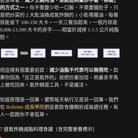
這意味著：
減少烹調用油，是創造熱量赤字最「無痛」
的方式之一
。你不需要少吃一口飯、不需要餓肚子，只
是把炒菜的 2 大匙油換成氣炸鍋的 1 小匙噴霧油，每餐
就能省下 100-150 大卡。一天三餐加起來，一個月就是
9,000-13,500 大卡的赤字——相當於減掉 1-1.5 公斤純脂
肪。
但這裡有個重要前提：
減少油脂不代表可以無限吃
。如
果你因為「反正是氣炸的」就把份量加倍，熱量赤字馬
上被吃回來。氣炸鍋是工具，不是魔法。
知道原理是一回事，實際每天執行又是另一回事。我們
在
BeBetter 成長學院
把這套飲食邏輯拆成每週任務，有
人一起跑你不會孤單。
7 道氣炸鍋減脂料理食譜（含完整營養標示）