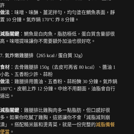
許
做法
：味噌、味醂、薑泥拌勻，均勻塗在鯛魚表面，靜
置 10 分鐘。氣炸鍋 170°C 炸 8 分鐘。
減脂關鍵
：鯛魚是白肉魚，脂肪極低，蛋白質含量卻很
高。味噌提味讓你不需要額外加油也很好吃。
7. 氣炸嫩雞腿排（265 kcal / 蛋白質 32g）
食材
：去骨雞腿排 150g（去皮可再省 80 kcal）、醬油 1
小匙、五香粉少許、蒜粉
做法
：雞腿排用醬油、五香粉、蒜粉醃 30 分鐘。氣炸鍋
180°C，皮朝上炸 12 分鐘。中途不用翻面，油脂會自行
逼出。
減脂關鍵
：雞腿排比雞胸肉多一點脂肪，但口感好很
多。如果你吃膩了雞胸，這道讓你不會「減脂減到崩
潰」。搭配糙米飯和燙青菜，就是一份完整的
減脂備餐
便當
。