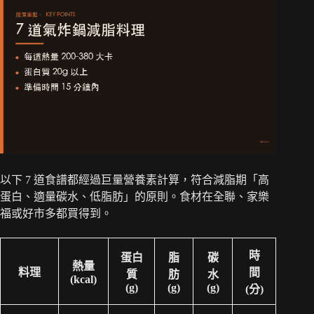
以下 7 道食譜都經過巨量營養素計算，符合減脂期「高
蛋白、適量碳水、低脂肪」的原則。食材在全聯、家樂
福或好市多都買得到。
時
蛋白
脂
碳
熱量
料理
間
質
肪
水
(kcal)
(g)
(g)
(g)
(分)