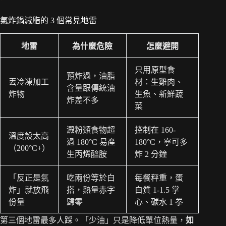
氣炸鍋減脂的 3 個常見地雷
地雷
為什麼危險
怎麼避開
只用原型食
預炸過，油脂
丟冷凍加工
材：生雞肉、
含量跟傳統油
炸物
生魚、新鮮蔬
炸差不多
菜
澱粉類食物超
控制在 160-
溫度設太高
過 180°C 易產
180°C，寧可多
（200°C+）
生丙烯醯胺
炸 2 分鐘
「反正是氣
吃兩份等於白
每餐秤重，蛋
炸」就放飛
搭，熱量赤字
白質 1-1.5 掌
份量
歸零
心、碳水 1 拳
第三個地雷最多人踩。「少油」只是降低單位熱量，
如