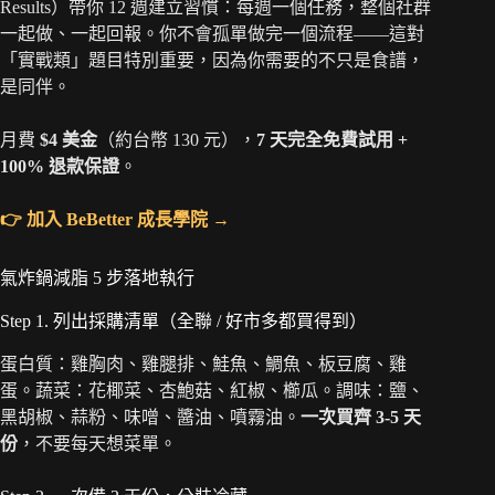
Results）帶你 12 週建立習慣：每週一個任務，整個社群
一起做、一起回報。你不會孤單做完一個流程——這對
「實戰類」題目特別重要，因為你需要的不只是食譜，
是同伴。
月費
$4 美金
（約台幣 130 元），
7 天完全免費試用 +
100% 退款保證
。
👉 加入 BeBetter 成長學院 →
氣炸鍋減脂 5 步落地執行
Step 1. 列出採購清單（全聯 / 好市多都買得到）
蛋白質：雞胸肉、雞腿排、鮭魚、鯛魚、板豆腐、雞
蛋。蔬菜：花椰菜、杏鮑菇、紅椒、櫛瓜。調味：鹽、
黑胡椒、蒜粉、味噌、醬油、噴霧油。
一次買齊 3-5 天
份
，不要每天想菜單。