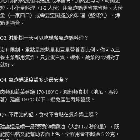
氣炸鍋的熱風循環速度比烤箱快，加熱更均勻、時間更
短。小份量料理（1-2 人份）用氣炸鍋更省電省時。大份
量（一家四口）或需要空間擺放的料理（整條魚），烤
箱更適合。
Q3. 減脂期一天可以吃幾餐氣炸鍋料理？
沒有限制，重點是總熱量和巨量營養素比例。你可以三
餐主菜都用氣炸，只要蛋白質、碳水、蔬菜的比例對了
就好。
Q4. 氣炸鍋溫度設多少最安全？
肉類和蔬菜建議 170-180°C。澱粉類食材（地瓜、馬鈴
薯）建議 160°C 以下，避免產生丙烯醯胺。
Q5. 不用油的話，食材不會黏在氣炸鍋上嗎？
建議還是噴一層薄薄的噴霧油（大約 1-2 秒的量），既
能防沾黏又能幫助表面上色。全程用量不超過 5 公克，