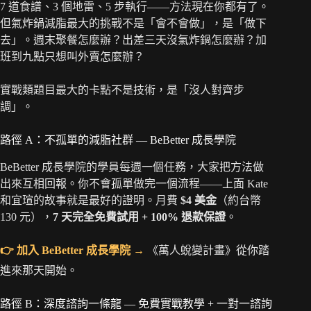
7 道食譜、3 個地雷、5 步執行——方法現在你都有了。
但氣炸鍋減脂最大的挑戰不是「會不會做」，是「做下
去」。週末聚餐怎麼辦？出差三天沒氣炸鍋怎麼辦？加
班到九點只想叫外賣怎麼辦？
實戰類題目最大的卡點不是技術，是「沒人對齊步
調」。
路徑 A：不孤單的減脂社群 — BeBetter 成長學院
BeBetter 成長學院的學員每週一個任務，大家把方法做
出來互相回報。你不會孤單做完一個流程——上面 Kate
和宜瑄的故事就是最好的證明。月費
$4 美金
（約台幣
130 元），
7 天完全免費試用 + 100% 退款保證
。
👉 加入 BeBetter 成長學院 →
《萬人蛻變計畫》從你踏
進來那天開始。
路徑 B：深度諮詢一條龍 — 免費實戰教學 + 一對一諮詢