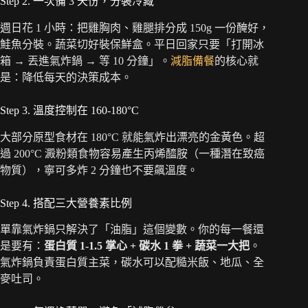
Step 2. 一次備 3 天份，分裝冷藏
週日花 1 小時：把雞胸肉、雞腿排分成 150g 一份醃好，
鮭魚分裝。蔬菜切好裝保鮮盒。平日回家只要「打開冰
箱 → 丟進氣炸鍋 → 等 10 分鐘」。
減脂備餐
的核心就
是：降低每天的決策成本。
Step 3. 溫度控制在 160-180°C
大部分原型食材在 180°C 就能氣炸出漂亮的金黃色。超
過 200°C 澱粉類食物容易產生丙烯醯胺（一種潛在致癌
物質），寧可多炸 2 分鐘也不要飆溫度。
Step 4. 搭配三大營養素比例
單靠氣炸鍋只解決了「油脂」這個變數。你的每一餐還
是要有：
蛋白質 1-1.5 掌心 + 碳水 1 拳 + 蔬菜一大把
。
氣炸鍋負責蛋白質主菜，碳水可以配糙米飯、地瓜、全
麥吐司。