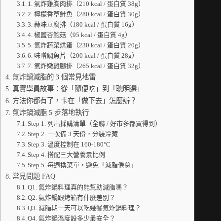
1. 氣炸雞胸肉排（210 kcal / 蛋白質 38g）
2. 檸檬香草鮭魚（280 kcal / 蛋白質 30g）
3. 蒜味豆腐排（180 kcal / 蛋白質 16g）
4. 椒鹽杏鮑菇（95 kcal / 蛋白質 4g）
5. 氣炸蔬菜烘蛋（230 kcal / 蛋白質 20g）
6. 味噌鯛魚片（200 kcal / 蛋白質 28g）
7. 氣炸嫩雞腿排（265 kcal / 蛋白質 32g）
氣炸鍋減脂的 3 個常見地雷
真實學員故事：從「隨便吃」到「聰明選」
方法你都有了，卡在「做下去」怎麼辦？
氣炸鍋減脂 5 步落地執行
Step 1. 列出採購清單（全聯 / 好市多都買得到）
Step 2. 一次備 3 天份，分裝冷藏
Step 3. 溫度控制在 160-180°C
Step 4. 搭配三大營養素比例
Step 5. 每週換菜單，避免「減脂倦怠」
常見問題 FAQ
Q1. 氣炸鍋料理真的能幫助減脂嗎？
Q2. 氣炸鍋跟烤箱有什麼差別？
Q3. 減脂期一天可以吃幾餐氣炸鍋料理？
Q4. 氣炸鍋溫度設多少最安全？