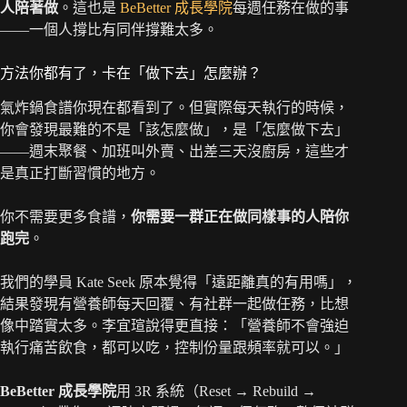
人陪著做
。這也是
BeBetter 成長學院
每週任務在做的事
——一個人撐比有同伴撐難太多。
方法你都有了，卡在「做下去」怎麼辦？
氣炸鍋食譜你現在都看到了。但實際每天執行的時候，
你會發現最難的不是「該怎麼做」，是「怎麼做下去」
——週末聚餐、加班叫外賣、出差三天沒廚房，這些才
是真正打斷習慣的地方。
你不需要更多食譜，
你需要一群正在做同樣事的人陪你
跑完
。
我們的學員 Kate Seek 原本覺得「遠距離真的有用嗎」，
結果發現有營養師每天回覆、有社群一起做任務，比想
像中踏實太多。李宜瑄說得更直接：「營養師不會強迫
執行痛苦飲食，都可以吃，控制份量跟頻率就可以。」
BeBetter 成長學院
用 3R 系統（Reset → Rebuild →