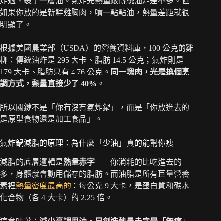
炸過、裹了一層油。氣炸完熱量跟傳統油炸差不多。但
如果你放的是新鮮雞胸肉，噴一點點油，熱量差距就很
明顯了。
根據美國農業部（USDA）的營養資料庫，100 公克的雞
柳：傳統油炸是 295 大卡、脂肪 14.5 公克；氣炸則是
179 大卡、脂肪只有 4.76 公克。
同一塊肉，光是換個烹
調方式，熱量直接少了 40%
。
所以關鍵不是「你有沒有氣炸鍋」，而是「你放進去的
是原型食物還是加工食品」。
氣炸鍋減脂的原理：為什麼「少油」真的能幫你瘦
減脂的底層邏輯是
熱量赤字
——你消耗的比吃進去的
多，身體就會動用儲存的脂肪。而油脂是所有巨量營養
素裡
熱量密度最高的
：每公克 9 大卡，是蛋白質和碳水
化合物（各 4 大卡）的 2.25 倍。