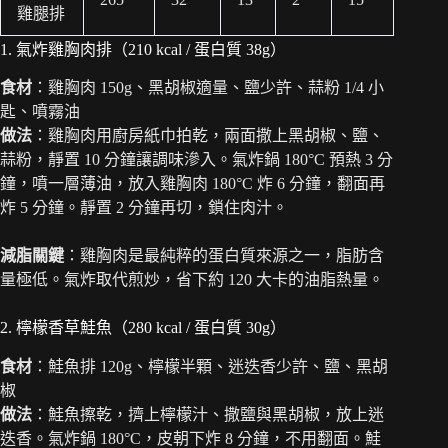
雞腿排
1. 氣炸雞胸肉排（210 kcal / 蛋白質 38g）
食材
：雞胸肉 150g、黑胡椒適量、鹽少許、蒜粉 1/4 小
匙、噴霧油
做法
：雞胸肉用廚房紙巾拍乾，兩面撒上黑胡椒、鹽、
蒜粉，靜置 10 分鐘讓調味滲入。氣炸鍋 180°C 預熱 3 分
鐘，噴一層薄油，放入雞胸肉 180°C 炸 6 分鐘，翻面再
炸 5 分鐘。靜置 2 分鐘再切，鎖住肉汁。
減脂關鍵
：雞胸肉是最純粹的蛋白質來源之一，脂肪含
量極低。氣炸取代煎炒，省下約 120 大卡的油脂熱量。
2. 檸檬香草鮭魚（280 kcal / 蛋白質 30g）
食材
：鮭魚排 120g、檸檬半顆、迷迭香少許、鹽、黑胡
椒
做法
：鮭魚擦乾，擠上檸檬汁、撒鹽與黑胡椒，放上迷
迭香。氣炸鍋 180°C，皮朝下炸 8 分鐘，不用翻面。鮭