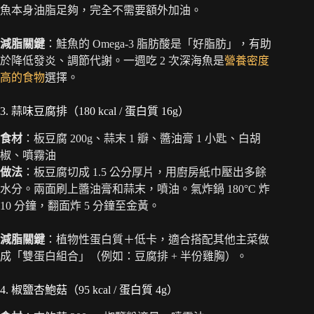
魚本身油脂足夠，完全不需要額外加油。
減脂關鍵
：鮭魚的 Omega-3 脂肪酸是「好脂肪」，有助
於降低發炎、調節代謝。一週吃 2 次深海魚是
營養密度
高的食物
選擇。
3. 蒜味豆腐排（180 kcal / 蛋白質 16g）
食材
：板豆腐 200g、蒜末 1 瓣、醬油膏 1 小匙、白胡
椒、噴霧油
做法
：板豆腐切成 1.5 公分厚片，用廚房紙巾壓出多餘
水分。兩面刷上醬油膏和蒜末，噴油。氣炸鍋 180°C 炸
10 分鐘，翻面炸 5 分鐘至金黃。
減脂關鍵
：植物性蛋白質＋低卡，適合搭配其他主菜做
成「雙蛋白組合」（例如：豆腐排 + 半份雞胸）。
4. 椒鹽杏鮑菇（95 kcal / 蛋白質 4g）