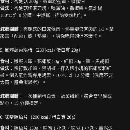
食材
：杏鮑菇 200g、椒鹽粉適量、噴霧油
做法
：杏鮑菇切滾刀塊，噴薄油，撒椒鹽。氣炸鍋
180°C 炸 8 分鐘，中途搖一搖讓受熱均勻。
減脂關鍵
：杏鮑菇的口感像肉、熱量卻只有肉的 1/3。拿
來當「配菜」或「墊量」，讓你吃得飽但不爆卡。
5. 氣炸蔬菜烘蛋（230 kcal / 蛋白質 20g）
食材
：雞蛋 3 顆、花椰菜 50g、紅椒 30g、鹽、黑胡椒
做法
：蛋打散加鹽、黑胡椒，拌入切小塊的花椰菜和紅
椒。倒入氣炸鍋專用烤盅，160°C 炸 12 分鐘（溫度不要
太高，避免蛋過老）。
減脂關鍵
：一次補到蛋白質 + 蔬菜纖維。適合當早餐或
點心，15 分鐘搞定。
6. 味噌鯛魚片（200 kcal / 蛋白質 28g）
食材
：鯛魚片 130g、味噌 1 小匙、味醂 1 小匙、薑泥少