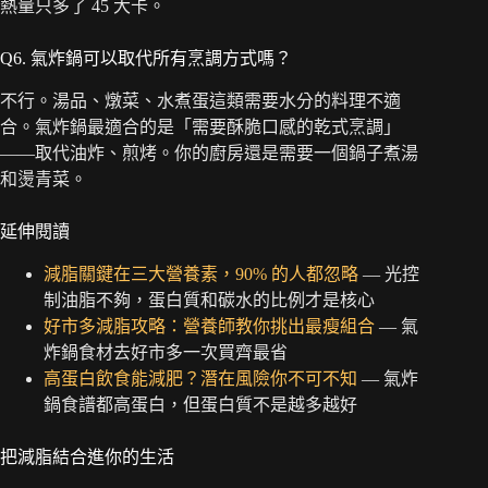
熱量只多了 45 大卡。
Q6. 氣炸鍋可以取代所有烹調方式嗎？
不行。湯品、燉菜、水煮蛋這類需要水分的料理不適
合。氣炸鍋最適合的是「需要酥脆口感的乾式烹調」
——取代油炸、煎烤。你的廚房還是需要一個鍋子煮湯
和燙青菜。
延伸閱讀
減脂關鍵在三大營養素，90% 的人都忽略
— 光控
制油脂不夠，蛋白質和碳水的比例才是核心
好市多減脂攻略：營養師教你挑出最瘦組合
— 氣
炸鍋食材去好市多一次買齊最省
高蛋白飲食能減肥？潛在風險你不可不知
— 氣炸
鍋食譜都高蛋白，但蛋白質不是越多越好
把減脂結合進你的生活