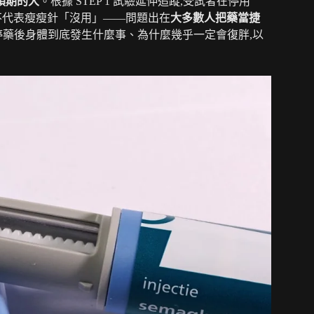
預期的大
。根據 STEP 1 試驗延伸追蹤,受試者在停用
但這不代表瘦瘦針「沒用」——問題出在
大多數人把藥當捷
停藥後身體到底發生什麼事、為什麼幾乎一定會復胖,以