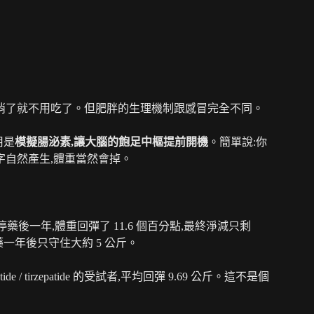
狀消了就不用吃了。但肥胖的生理機制跟感冒完全不同。
作用是
模擬腸泌素,讓大腦的飽足中樞提前開機
。簡單說:你
字自然產生,體重當然會掉。
3%。但停藥後一年,體重回彈了 11.6 個百分點,最終淨減只剩
停藥一年後只守住大約 5 公斤。
e / tirzepatide 的受試者,平均回彈 9.69 公斤。這不是個