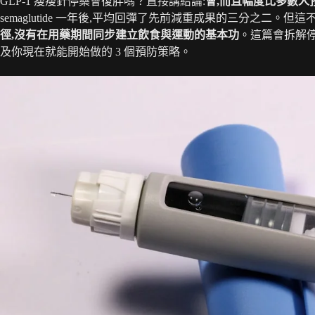
GLP-1 瘦瘦針停藥會復胖嗎？直接講結論:
會,而且幅度比多數人
semaglutide 一年後,平均回彈了先前減重成果的三分之二。
徑,沒有在用藥期間同步建立飲食與運動的基本功
。這篇會拆解
及你現在就能開始做的 3 個預防策略。