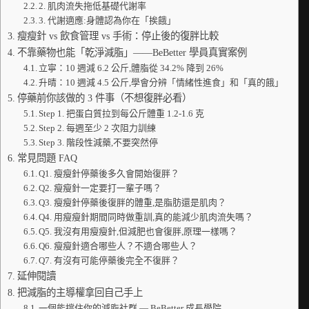
2. 肌肉流失拖低基礎代謝率
3. 代謝適應:身體認為你在「挨餓」
瘦瘦針 vs 飲食管理 vs 手術：停止後的復胖比較
不靠藥物也能「乾淨減脂」——BeBetter 學員真實案例
立寧：10 週減 6.2 公斤,體脂從 34.2% 降到 26%
升晴：10 週減 4.5 公斤,學會分辨「情緒性進食」和「真的餓」
停藥前你該做的 3 件事（不想復胖必看）
Step 1. 把蛋白質拉到每公斤體重 1.2-1.6 克
Step 2. 每週至少 2 次阻力訓練
Step 3. 階段性減藥,不要突然停
常見問題 FAQ
Q1. 瘦瘦針停藥後多久會開始復胖？
Q2. 瘦瘦針一定要打一輩子嗎？
Q3. 瘦瘦針停藥後復胖的體重,是脂肪還是肌肉？
Q4. 用瘦瘦針期間同時做重訓,真的能減少肌肉流失嗎？
Q5. 我沒有用瘦瘦針,但減肥也會復胖,原理一樣嗎？
Q6. 瘦瘦針適合哪些人？不適合哪些人？
Q7. 有沒有可能停藥後完全不復胖？
延伸閱讀
把減脂的主導權拿回自己手上
一個能撐住你的減脂社群 — BeBetter 成長學院