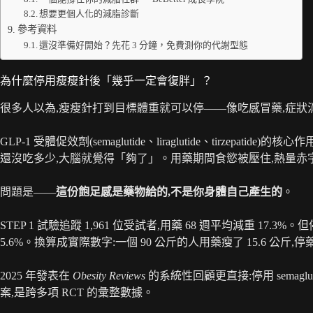
想要更個人化的減脂診斷
參考資料
還沒準備好開始？先花 3 分鐘，免費測你的代謝型態
為什麼停用瘦瘦針後「幾乎一定會復胖」？
很多人以為,瘦瘦針打到目標體重就可以停——像吃感冒藥,症
GLP-1 受體促效劑(semaglutide、liraglutide、tirzepatide)的核心
還沒吃多少,大腦就覺得「夠了」。用藥期間食慾被壓住,熱量赤
問題是——
這份飽足感是藥物給的,不是你身體自己產生的
。
STEP 1 試驗追蹤 1,961 位受試者,用藥 68 週平均減重 17.
5.6%。換算成實際數字:一個 90 公斤的人用藥瘦了 15.6 公斤,
2025 年發表在
Obesity Reviews
的系統性回顧更直接:停用 semaglutid
案,是跨多項 RCT 的彙整數據。