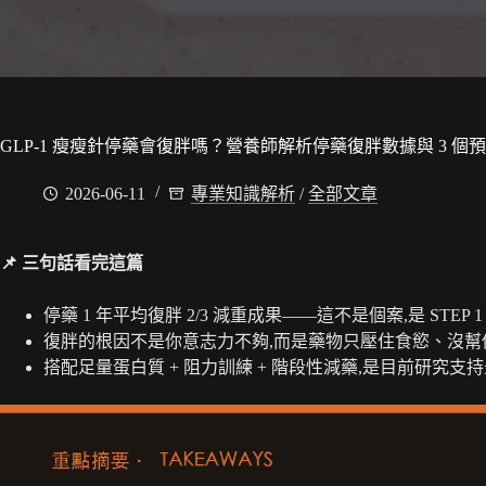
GLP-1 瘦瘦針停藥會復胖嗎？營養師解析停藥復胖數據與 3 個預
2026-06-11
專業知識解析
/
全部文章
📌 三句話看完這篇
停藥 1 年平均復胖 2/3 減重成果——這不是個案,是 STEP 1
復胖的根因不是你意志力不夠,而是藥物只壓住食慾、沒幫
搭配足量蛋白質 + 阻力訓練 + 階段性減藥,是目前研究