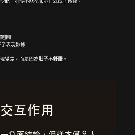
從此「肌酸不能配咖啡」就成了鐵律。
濃縮咖啡
響了表現數據
現變差，而是因為
肚子不舒服
。