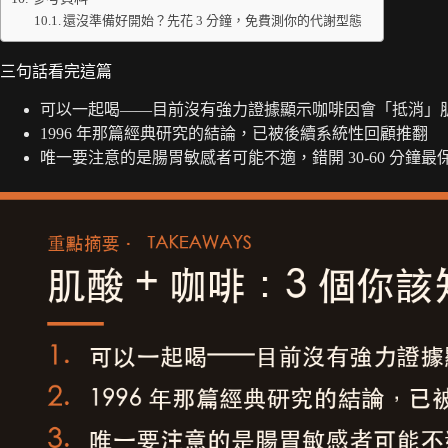
還沒準備好開始？先花 3 分鐘，免費測你的代謝型態
三句話看完這篇
可以一起喝——目前沒有強力證據顯示咖啡因會「抵消」
1996 年那篇經典研究的結論，已被後續系統性回顧推翻
唯一要注意的是腸胃敏感者可能不適，錯開 30-60 分鐘最