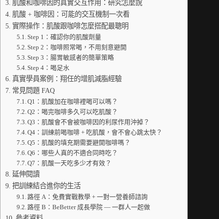
肌酸和咖啡因的真實交互作用：研究怎麼說
肌酸 + 咖啡因：可能的交互機制一次看
實際操作：肌酸跟咖啡怎麼搭配最聰明
Step 1：確認你的肌酸劑量
Step 2：咖啡照常喝，不用刻意避開
Step 3：腸胃敏感者的簡單策略
Step 4：喝足水
真實學員案例：翔任的增肌減脂經驗
常見問題 FAQ
Q1：肌酸加在咖啡裡喝可以嗎？
Q2：喝完咖啡多久可以吃肌酸？
Q3：肌酸會不會被咖啡因的利尿作用沖掉？
Q4：訓練前喝咖啡 + 吃肌酸，會不會心跳太快？
Q5：肌酸的填充期需要避開咖啡嗎？
Q6：哪些人真的不適合同時吃？
Q7：肌酸一天吃多少才有效？
延伸閱讀
把訓練結合進你的生活
路徑 A：免費實戰教學 + 一對一營養師諮詢
路徑 B：BeBetter 成長學院 — 一群人一起做
參考資料