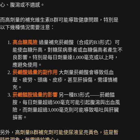
心、腹瀉或不適感。
而高劑量的補充維生素B群可能導致健康問題，特別是
以下幾種情況需要注意：
高血糖風險
過量補充菸鹼酸（合成的B3形式）可
能使血糖升高，對糖尿病患者或血糖偏高者產生不
良影響。特別是每日劑量達1,000毫克或以上時，
應避免使用。
菸鹼酸過量的副作用
大劑量菸鹼酸會導致低血
壓、疲勞、頭痛、皮疹，甚至肝損傷，需謹慎補
充。
菸鹼醯胺過量的影響
另一種B3形式——菸鹼醯
胺，每日劑量超過500毫克可能引起腹瀉與出血風
險，而劑量超過3,000毫克則可能導致嘔吐與肝臟
損害。
另外，
高劑量B群補充劑可能使尿液呈亮黃色，這是暫
時性現象，無需過於擔心
。