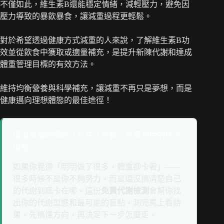
不僅如此，維生素B還能穩定情緒，減輕壓力，避免因
壓力導致的暴飲暴食，讓減重過程更輕鬆。
對於希望透過健康方式減重的人來說，了解維生素B功
效並從飲食中獲取或適量補充，是提升新陳代謝和達成
體重管理目標的有效方法。
維持均衡營養與科學補充，讓減重不再只是夢想，而是
健康邁向理想體態的最佳途徑！
還沒準備好開始？先花 3 分鐘，免費測你的代謝
型態
如果你覺得「明明做了很多，體重卻卡著」——
很多時候不是你不夠努力，而是還沒搞清楚自己
的代謝到底卡在哪。這份
免費代謝檢測
會幫你找
出你的代謝型態和最可能的盲點，測完馬上看結
果。先搞懂方向，再決定下一步怎麼走。