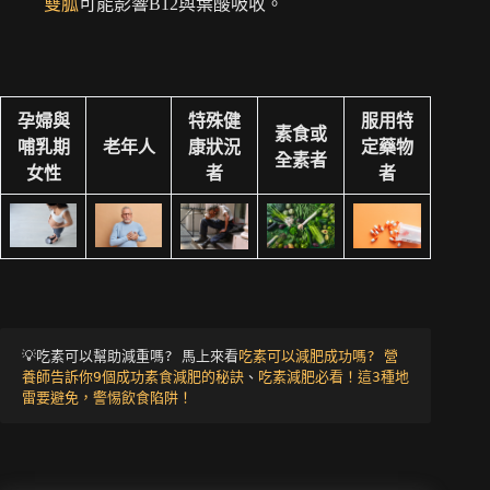
雙胍
可能影響B12與葉酸吸收。
孕婦與
特殊健
服用特
素食或
哺乳期
老年人
康狀況
定藥物
全素者
女性
者
者
💡吃素可以幫助減重嗎? 馬上來看
吃素可以減肥成功嗎? 營
養師告訴你9個成功素食減肥的秘訣
、
吃素減肥必看！這3種地
雷要避免，警惕飲食陷阱！