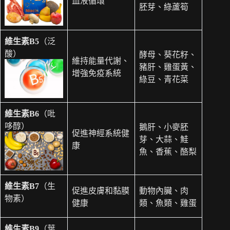
血液循環
胚芽、綠蘆筍
維生素B5
（泛
酸）
酵母、葵花籽、
維持能量代謝、
豬肝、雞蛋黃、
增強免疫系統
綠豆、青花菜
維生素B6
（吡
哆醇）
鵝肝、小麥胚
促進神經系統健
芽、大蒜、鮭
康
魚、香蕉、酪梨
維生素B7
（生
促進皮膚和黏膜
動物內臟、肉
物素）
健康
類、魚類、雞蛋
維生素B9
（葉