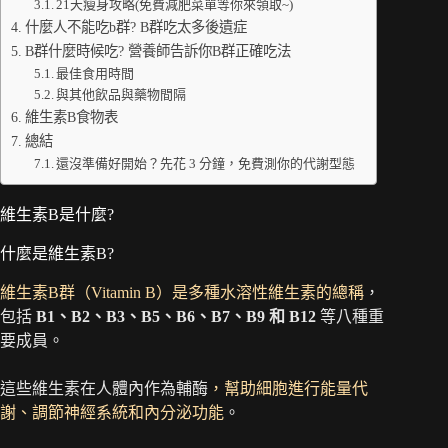
21天瘦身攻略(免費減肥菜單等你來領取~)
什麼人不能吃b群? B群吃太多後遺症
B群什麼時候吃? 營養師告訴你B群正確吃法
最佳食用時間
與其他飲品與藥物間隔
維生素B食物表
總結
還沒準備好開始？先花 3 分鐘，免費測你的代謝型態
維生素B是什麼?
什麼是維生素B?
維生素B群（Vitamin B）是多種水溶性維生素的總稱
，
包括
B1、B2、B3、B5、B6、B7、B9 和 B12
等八種重
要成員。
這些維生素在人體內作為輔酶
，幫助細胞進行能量代
謝、調節神經系統和內分泌功能
。