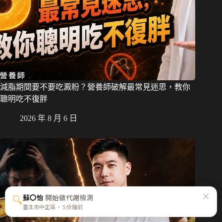
減脂期間要不要吃澱粉？營養師破解最常見迷思，教你
聰明吃不復胖
2026 年 8 月 6 日
×
🔍
蘇〇怡
開始做代謝檢測
臺北市中正區 · 5 分鐘前