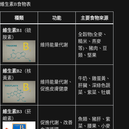
維生素B食物表
種類
功能
主要食物來源
維生素B1
（硫
全穀物(全麥、
胺素）
糙米、燕麥
維持能量代謝
等)、豬肉、豆
類、堅果
維生素B2
（核
黃素）
牛奶、雞蛋黃、
維持能量代謝、
肝臟、深綠色蔬
促進皮膚健康
菜、紫菜、牡蠣
維生素B3
（菸
鹼素）
魚類、豬肝、紫
促進代謝、改善
菜、腰果、小麥