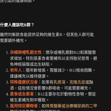
良引起的健康問題。
什麼人應該吃B群？
雖然均衡飲食能提供足夠的維生素B，但某些人群可能
需要額外補充。
孕婦與哺乳期女性
：懷孕或哺乳期對B12和葉酸需
求增加，特別是素食者需補充以支持胎兒發育，避
免神經損傷或出生缺陷。
老年人
：隨年齡增長，胃酸減少，B12吸收困難，
建議補充以維持健康。
特殊健康狀況者
：如患有
乳糜瀉
、
克隆氏症
或
酗
酒
，這些情況會影響B群吸收，可能需要補充。
素食或全素者
：B12主要存在於動物性食物，需從
維生素補充劑中獲取。
服用特定藥物者
：如
降胃酸藥或治療糖尿病的二甲