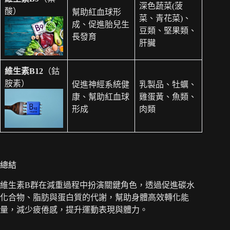
深色蔬菜(菠
酸）
幫助紅血球形
菜、青花菜)、
成、促進胎兒生
豆類、堅果類、
長發育
肝臟
維生素B12
（鈷
胺素）
促進神經系統健
乳製品、牡蠣、
康、幫助紅血球
雞蛋黃、魚類、
形成
肉類
總結
維生素B群在減重過程中扮演關鍵角色，透過促進碳水
化合物、脂肪與蛋白質的代謝，幫助身體高效轉化能
量，減少疲倦感，提升運動表現與體力。