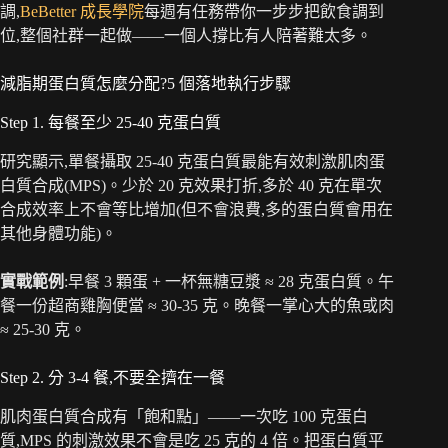
調,
BeBetter 成長學院
每週有任務帶你一步步把飲食調到
位,整個社群一起做——一個人撐比有人陪著難太多。
減脂期蛋白質怎麼分配?5 個落地執行步驟
Step 1. 每餐至少 25-40 克蛋白質
研究顯示,單餐攝取 25-40 克蛋白質最能有效刺激肌肉蛋
白質合成(MPS)。少於 20 克效果打折,多於 40 克在單次
合成效率上不會等比增加(但不會浪費,多的蛋白質會用在
其他身體功能)。
實戰範例
:早餐 3 顆蛋 + 一杯無糖豆漿 ≈ 28 克蛋白質。午
餐一份超商雞胸便當 ≈ 30-35 克。晚餐一掌心大的魚或肉
≈ 25-30 克。
Step 2. 分 3-4 餐,不要全擠在一餐
肌肉蛋白質合成有「飽和點」——一次吃 100 克蛋白
質,MPS 的刺激效果不會是吃 25 克的 4 倍。把蛋白質平