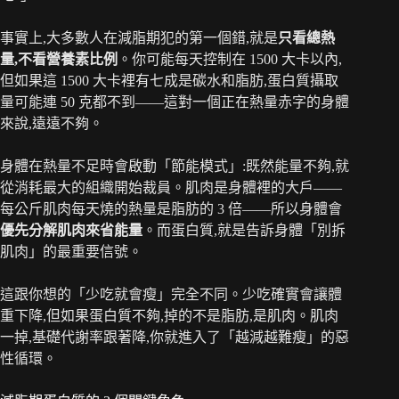
事實上,大多數人在減脂期犯的第一個錯,就是
只看總熱
量,不看營養素比例
。你可能每天控制在 1500 大卡以內,
但如果這 1500 大卡裡有七成是碳水和脂肪,蛋白質攝取
量可能連 50 克都不到——這對一個正在熱量赤字的身體
來說,遠遠不夠。
身體在熱量不足時會啟動「節能模式」:既然能量不夠,就
從消耗最大的組織開始裁員。肌肉是身體裡的大戶——
每公斤肌肉每天燒的熱量是脂肪的 3 倍——所以身體會
優先分解肌肉來省能量
。而蛋白質,就是告訴身體「別拆
肌肉」的最重要信號。
這跟你想的「少吃就會瘦」完全不同。少吃確實會讓體
重下降,但如果蛋白質不夠,掉的不是脂肪,是肌肉。肌肉
一掉,基礎代謝率跟著降,你就進入了「越減越難瘦」的惡
性循環。