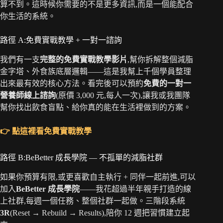
算不到。這時候你需要的不是更多資訊,而是一個能配合
你生活的系統。
路徑 A:免費實戰教學 + 一對一諮詢
我們有一支
完整的免費實戰教學影片
,幫你拆解整個減脂
金字塔、外食族底層邏輯——這是我幫上千個學員整理
出來最有效的核心方法。看完後可以預約
免費的一對一
營養師線上諮詢
(原價 3,000 元,每人一次),讓我或我團隊
幫你找出飲食盲點、給你真的能在生活裡做到的方案。
👉 點這裡看免費實戰教學
路徑 B:BeBetter 成長學院 — 不孤單的減脂社群
如果你預算有限,或更喜歡自主執行 + 同伴一起前進,可以
加入
BeBetter 成長學院
——我花超過半年親手打造的線
上社群,每週一個任務、整個社群一起做。三階段系統
3R
(Reset → Rebuild → Results),陪你 12 週把習慣建立起