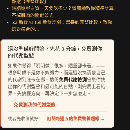
你選【完整比較】
減脂期蛋白質一天要吃多少？營養師教你精準計算
不掉肌肉的關鍵公式
5:2 斷食 vs 168 斷食差別：營養師完整比較，教你
選對適合的…
還沒準備好開始？先花 3 分鐘，免費測你
的代謝型態
如果你覺得「明明做了很多，體重卻卡著」——
很多時候不是你不夠努力，而是還沒搞清楚自己
的代謝到底卡在哪。這份
免費代謝檢測
會幫你找
出你的代謝型態和最可能的盲點，測完馬上看結
果。先搞懂方向，再決定下一步怎麼走。
→ 免費測我的代謝型態
或者先收信就好——
訂閱每週五的免費營養週報 →