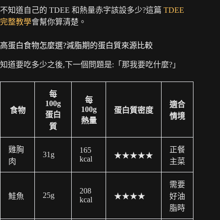
不知道自己的 TDEE 和熱量赤字該設多少?這篇
TDEE
完整教學
會幫你算清楚。
高蛋白食物怎麼選?減脂期的蛋白質來源比較
知道要吃多少之後,下一個問題是:「那我要吃什麼?」
每
每
100g
適合
100g
食物
蛋白質密度
蛋白
情境
熱量
質
雞胸
正餐
165
31g
★★★★★
kcal
肉
主菜
需要
208
25g
鮭魚
★★★★
好油
kcal
脂時