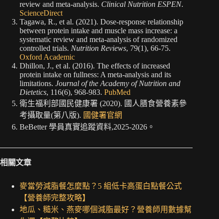
review and meta-analysis.
Clinical Nutrition ESPEN
.
ScienceDirect
Tagawa, R., et al. (2021). Dose-response relationship
between protein intake and muscle mass increase: a
systematic review and meta-analysis of randomized
controlled trials.
Nutrition Reviews
, 79(1), 66-75.
Oxford Academic
Dhillon, J., et al. (2016). The effects of increased
protein intake on fullness: A meta-analysis and its
limitations.
Journal of the Academy of Nutrition and
Dietetics
, 116(6), 968-983.
PubMed
衛生福利部國民健康署 (2020). 國人膳食營養素參
考攝取量(第八版).
國健署官網
BeBetter 學員真實追蹤資料,2025-2026。
相關文章
麥當勞減脂餐怎麼點？5 組低卡高蛋白點餐公式
【營養師完整攻略】
地瓜、糙米、燕麥哪個減脂最好？營養師用數據幫