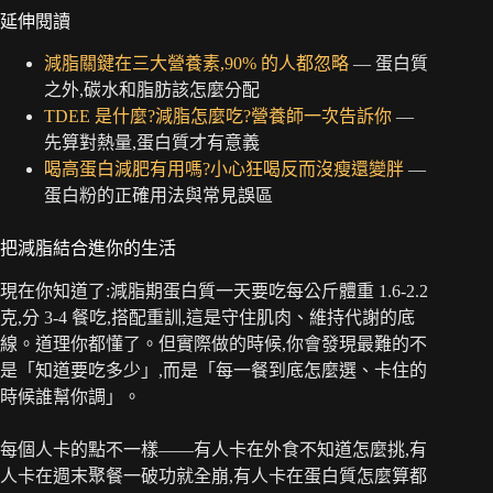
延伸閱讀
減脂關鍵在三大營養素,90% 的人都忽略
— 蛋白質
之外,碳水和脂肪該怎麼分配
TDEE 是什麼?減脂怎麼吃?營養師一次告訴你
—
先算對熱量,蛋白質才有意義
喝高蛋白減肥有用嗎?小心狂喝反而沒瘦還變胖
—
蛋白粉的正確用法與常見誤區
把減脂結合進你的生活
現在你知道了:減脂期蛋白質一天要吃每公斤體重 1.6-2.2
克,分 3-4 餐吃,搭配重訓,這是守住肌肉、維持代謝的底
線。道理你都懂了。但實際做的時候,你會發現最難的不
是「知道要吃多少」,而是「每一餐到底怎麼選、卡住的
時候誰幫你調」。
每個人卡的點不一樣——有人卡在外食不知道怎麼挑,有
人卡在週末聚餐一破功就全崩,有人卡在蛋白質怎麼算都