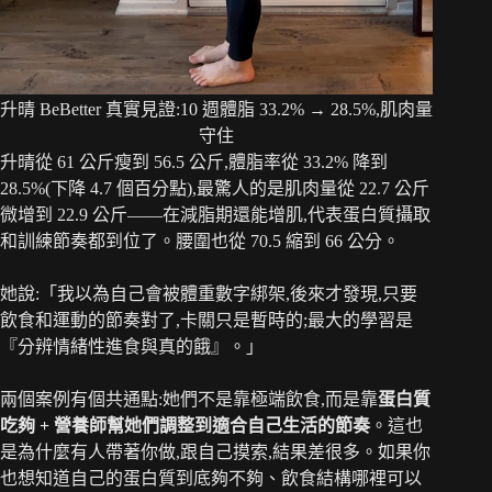
升晴 BeBetter 真實見證:10 週體脂 33.2% → 28.5%,肌肉量
守住
升晴從 61 公斤瘦到 56.5 公斤,體脂率從 33.2% 降到
28.5%(下降 4.7 個百分點),最驚人的是肌肉量從 22.7 公斤
微增到 22.9 公斤——在減脂期還能增肌,代表蛋白質攝取
和訓練節奏都到位了。腰圍也從 70.5 縮到 66 公分。
她說:「我以為自己會被體重數字綁架,後來才發現,只要
飲食和運動的節奏對了,卡關只是暫時的;最大的學習是
『分辨情緒性進食與真的餓』。」
兩個案例有個共通點:她們不是靠極端飲食,而是靠
蛋白質
吃夠 + 營養師幫她們調整到適合自己生活的節奏
。這也
是為什麼有人帶著你做,跟自己摸索,結果差很多。如果你
也想知道自己的蛋白質到底夠不夠、飲食結構哪裡可以