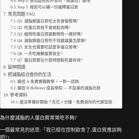
Step 4. 善用超商和外食的「高蛋白」選項
Step 5. 睡前可以補一份緩釋蛋白質
常見問題 FAQ
Q1. 減脂期蛋白質吃太多會傷腎嗎?
Q2. 吃蛋白質就不會掉肌肉嗎?
Q3. 植物性蛋白質跟動物性一樣好嗎?
Q4. 減脂期蛋白質吃不到建議量怎麼辦?
Q5. 女生也需要吃這麼多蛋白質嗎?
Q6. 一天吃幾顆蛋算安全?
Q7. 蛋白質要在什麼時間點吃最有效?
延伸閱讀
把減脂結合進你的生活
路徑 A:免費實戰教學 + 一對一諮詢
路徑 B:BeBetter 成長學院 — 不孤單的減脂社群
參考資料
還沒準備好開始？先花 3 分鐘，免費測你的代謝型態
為什麼減脂的人蛋白質常常吃不夠?
一個最常見的迷思:「我已經在控制飲食了,蛋白質應該夠
吧?」