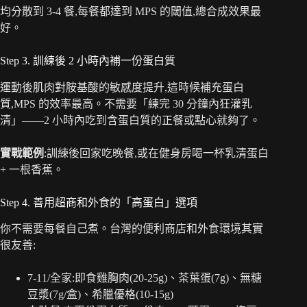
均分散到 3-4 餐,每餐都達到 MPS 的閾值,總合成效果最
好。
Step 3. 訓練後 2 小時內補一份蛋白質
運動後肌肉對胺基酸的敏感度提升,這時候補充蛋白
質,MPS 的效率最高。不需要「練完 30 分鐘內狂灌乳
清」——2 小時內吃到含蛋白質的正餐或點心就夠了。
實戰範例
:訓練後回家吃晚餐,或在健身房喝一杯乳清蛋白
+ 一根香蕉。
Step 4. 善用超商和外食的「高蛋白」選項
你不需要每餐自己煮。台灣的便利商店和外食環境其實
很友善:
7-11/全家:即食雞胸肉(20-25g)、茶葉蛋(7g)、無糖
豆漿(7g/盒)、希臘優格(10-15g)