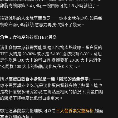
雞胸肉讓你飽 3-4 小時,一碗白飯可能 1.5 小時就餓了。
這對減脂的人來說至關重要——你本來就在少吃,如果每
餐吃完兩小時就餓,意志力再強也撐不了幾天。
角色 2:食物產熱效應(TEF)最高
消化食物本身就需要能量,這叫食物產熱效應。蛋白質的
TEF 大約是 20-30%,碳水是 5-10%,脂肪只有 0-3%。意思
是你吃進 100 大卡的蛋白質,身體要花 20-30 大卡來消化
它;同樣 100 大卡的脂肪,消化只花 0-3 大卡。
所以
高蛋白飲食本身就是一種「隱形的熱量赤字」
——
你不需要額外少吃,光是消化蛋白質就多燒了熱量。這也
是為什麼很多研究發現,在總熱量相同的情況下,高蛋白組
的體脂下降幅度比低蛋白組更大。
想把這套觀念完整理解,可以看
三大營養素完整解析
,裡面
有更詳細的拆解。