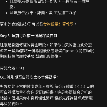
自助餐:夾兩份蛋白質(一份肉 + 一顆蛋 or 一塊豆
腐)
滷味攤:點豆干、雞肉、蛋,少點加工丸子
更多外食減脂技巧,可以看
食物份量計算教學
。
Step 5. 睡前可以補一份緩釋蛋白質
睡眠是身體修復的黃金時段。如果你白天的蛋白質分配
還差一些,睡前吃一份希臘優格或酪蛋白(casein),能在睡眠
期間持續供應胺基酸,幫助肌肉修復。
常見問題 FAQ
Q1. 減脂期蛋白質吃太多會傷腎嗎?
對腎功能正常的健康成年人來說,每公斤體重 2.0-2.4 克的
蛋白質攝取量不會造成腎臟損傷。這是多篇統合分析的
結論。但如果你本身有慢性腎病,務必先諮詢醫師或腎臟
專科營養師。