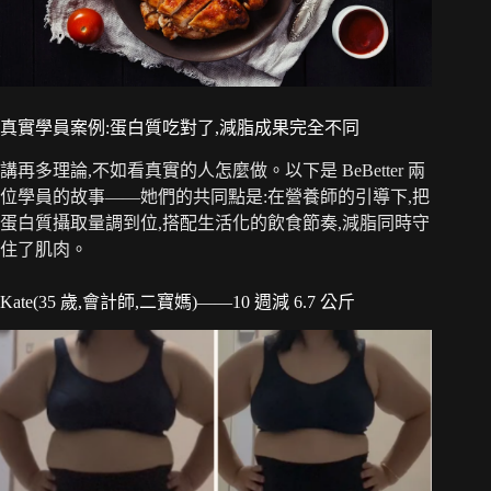
真實學員案例:蛋白質吃對了,減脂成果完全不同
講再多理論,不如看真實的人怎麼做。以下是 BeBetter 兩
位學員的故事——她們的共同點是:在營養師的引導下,把
蛋白質攝取量調到位,搭配生活化的飲食節奏,減脂同時守
住了肌肉。
Kate(35 歲,會計師,二寶媽)——10 週減 6.7 公斤