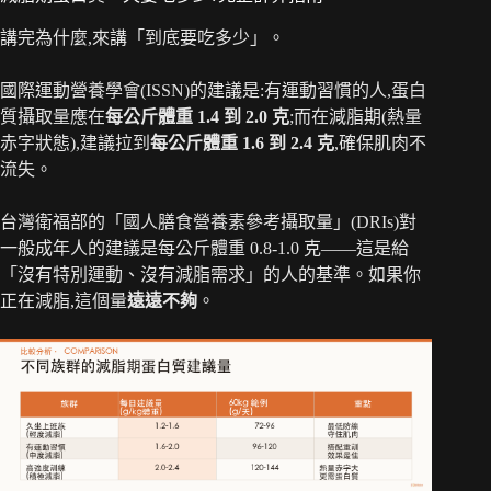
講完為什麼,來講「到底要吃多少」。
國際運動營養學會(ISSN)的建議是:有運動習慣的人,蛋白
質攝取量應在
每公斤體重 1.4 到 2.0 克
;而在減脂期(熱量
赤字狀態),建議拉到
每公斤體重 1.6 到 2.4 克
,確保肌肉不
流失。
台灣衛福部的「國人膳食營養素參考攝取量」(DRIs)對
一般成年人的建議是每公斤體重 0.8-1.0 克——這是給
「沒有特別運動、沒有減脂需求」的人的基準。如果你
正在減脂,這個量
遠遠不夠
。