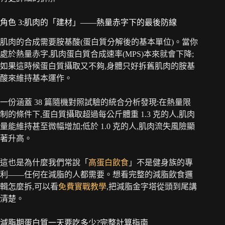
角色 3:肌肉的「建材」——熱量赤字下的最後防線
肌肉的合成需要胺基酸(蛋白質分解後的基本單位)。當你
處於熱量赤字,肌肉蛋白質合成速率(MPS)本來就會下降;
如果這時候蛋白質攝取又不夠,身體只好拆舊肌肉的胺基
酸來維持基本運作。
一份涵蓋 38 篇隨機對照試驗的統合分析發現:在熱量限
制的條件下,蛋白質攝取超過每公斤體重 1.3 克的人,肌肉
量能維持甚至微幅增加;低於 1.0 克的人,肌肉流失風險顯
著升高。
這也是為什麼我們常說「
高蛋白飲食
」不是健身族的專
利——任何在減脂的人都需要。想看完整的減脂飲食邏
輯怎麼拆,可以看
免費實戰教學
,把減脂金字塔從頭到尾講
清楚。
減脂期蛋白質一天要吃多少?完整計算指南