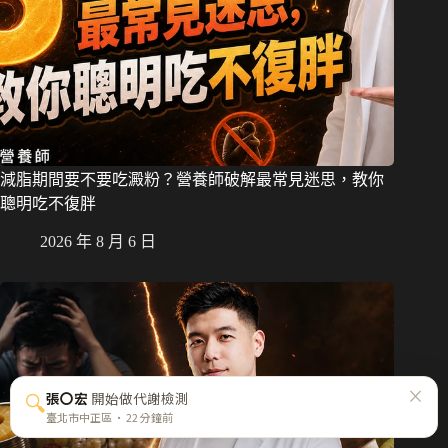
減脂期間要不要吃澱粉？營養師破解最常見迷思，教你
聰明吃不復胖
2026 年 8 月 6 日
×
🔍
張〇宏
開始做代謝檢測
臺北市中正區 · 22 分鐘前