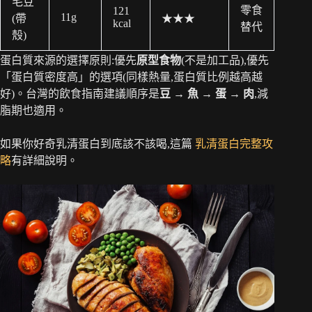
毛豆
零食
121
11g
(帶
★★★
kcal
替代
殼)
蛋白質來源的選擇原則:優先
原型食物
(不是加工品),優先
「蛋白質密度高」的選項(同樣熱量,蛋白質比例越高越
好)。台灣的飲食指南建議順序是
豆 → 魚 → 蛋 → 肉
,減
脂期也適用。
如果你好奇乳清蛋白到底該不該喝,這篇
乳清蛋白完整攻
略
有詳細說明。