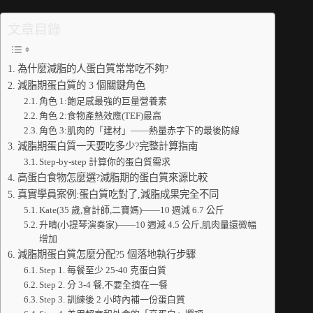
文章目錄
為什麼減脂的人蛋白質常常吃不夠?
減脂期蛋白質的 3 個關鍵角色
角色 1:飽足感最強的巨量營養素
角色 2:食物產熱效應(TEF)最高
角色 3:肌肉的「建材」——熱量赤字下的最後防線
減脂期蛋白質一天要吃多少?完整計算指南
Step-by-step 計算你的蛋白質需求
高蛋白食物怎麼選?減脂期的蛋白質來源比較
真實學員案例:蛋白質吃對了,減脂成果完全不同
Kate(35 歲,會計師,二寶媽)——10 週減 6.7 公斤
升晴(小提琴演奏家)——10 週減 4.5 公斤,肌肉量還微幅
增加
減脂期蛋白質怎麼分配?5 個落地執行步驟
Step 1. 每餐至少 25-40 克蛋白質
Step 2. 分 3-4 餐,不要全擠在一餐
Step 3. 訓練後 2 小時內補一份蛋白質