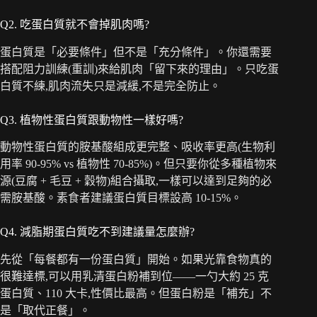
Q2. 吃蛋白質就不會掉肌肉嗎?
蛋白質是「必要條件」但不是「充分條件」。你還需要
搭配阻力訓練(重訓)來給肌肉「留下來的理由」。只吃蛋
白質不練,肌肉流失只是減緩,不是完全防止。
Q3. 植物性蛋白質跟動物性一樣好嗎?
動物性蛋白質的胺基酸組成更完整、吸收率更高(生物利
用率 90-95% vs 植物性 70-85%)。但只要你從多種植物來
源(豆腐 + 毛豆 + 穀物)組合攝取,一樣可以達到足夠的必
需胺基酸。素食者建議蛋白質目標設高 10-15%。
Q4. 減脂期蛋白質吃不到建議量怎麼辦?
先從「每餐都有一份蛋白質」開始。如果光靠食物真的
很難達標,可以用乳清蛋白粉補到位——一勺大約 25 克
蛋白質、110 大卡,性價比最高。但蛋白粉是「補充」不
是「取代正餐」。