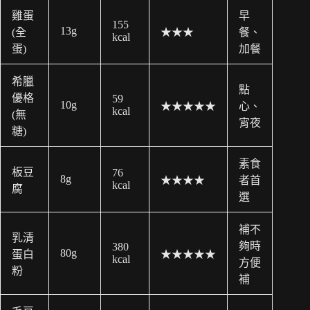
雞蛋
早
155
13g
(全
★★★
餐、
kcal
蛋)
加餐
希臘
點
優格
59
10g
★★★★★
心、
kcal
(無
宵夜
糖)
素食
板豆
76
8g
★★★★
者首
kcal
腐
選
補不
乳清
夠時
380
80g
蛋白
★★★★★
kcal
方便
粉
補