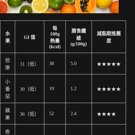
每
膳食纖
水
減脂期推薦
100g
GI 值
維
果
熱量
度
(g/100g)
(kcal)
芭
38
5.0
31（低）
★★★★★
樂
小
19
1.2
番
30（低）
★★★★★
茄
蘋
52
2.4
36（低）
★★★★
果
奇