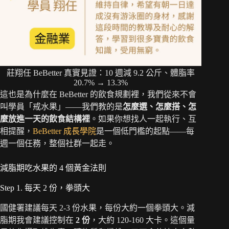
莊翔任 BeBetter 真實見證：10 週減 9.2 公斤、體脂率
20.7% → 13.3%
這也是為什麼在 BeBetter 的飲食規劃裡，我們從來不會
叫學員「戒水果」——我們教的是
怎麼選、怎麼搭、怎
麼放進一天的飲食結構裡
。如果你想找人一起執行、互
相提醒，
BeBetter 成長學院
是一個低門檻的起點——每
週一個任務，整個社群一起走。
減脂期吃水果的 4 個黃金法則
Step 1. 每天 2 份，拳頭大
國健署建議每天 2-3 份水果，每份大約一個拳頭大。減
脂期我會建議控制在
2 份
，大約 120-160 大卡。這個量