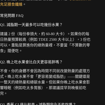
充足膳食纖維
。
常見問題 FAQ
Q1. 減脂期一天最多可以吃幾份水果？
建議 2 份（每份拳頭大，約 60-80 大卡）。如果你的每
日熱量預算較高（例如 TDEE 2500 大卡以上），3 份也
可以。重點是算進你的總熱量裡，不要當「不算數的零
食」隨便吃。
Q2. 晚上吃水果會比白天更容易胖嗎？
不會。你的身體不會因為時間不同就改變熱量的處理方
式。晚上吃水果不會「更容易變成脂肪」——關鍵還是
一整天的總熱量和總碳水量。但如果你晚上吃水果會影
響睡眠（例如吃太多胃脹），那建議提早到晚餐前吃
完。
Q3. 香蕉 GI 值比較高，減脂期完全不能吃嗎？