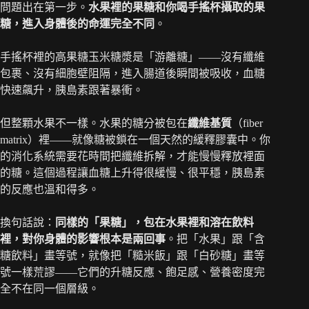
問題出在第一步。
水果裡的果糖和你喝手搖杯攝取的果
糖，進入身體後的命運完全不同
。
手搖杯裡的高果糖玉米糖漿是「游離糖」——沒有纖維
包裹、沒有細胞壁阻隔，進入腸道後瞬間被吸收，血糖
快速飆升，胰島素跟著暴衝。
但整顆水果不一樣。水果的糖分被包在
纖維基質
（fiber
matrix）裡——就像糖被鎖在一個天然的緩釋膠囊中。你
的消化系統需要花時間把纖維拆解，才能慢慢釋放裡面
的糖。這個過程讓血糖上升得很緩慢、很平穩，胰島素
的反應也溫和得多。
換句話說：
同樣的「果糖」，包在水果裡和溶在飲料
裡，對你身體的影響根本是兩回事
。把「水果」跟「含
糖飲料」畫等號，就像把「糙米飯」跟「白砂糖」畫等
號一樣荒謬——它們的升糖反應、飽足感、營養密度完
全不在同一個層級。