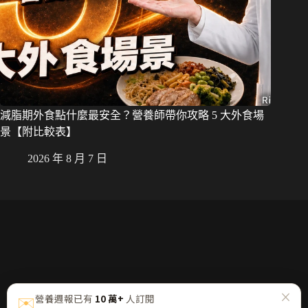
減脂期外食點什麼最安全？營養師帶你攻略 5 大外食場
景【附比較表】
2026 年 8 月 7 日
×
✉️
營養週報已有
10 萬+
人訂閱