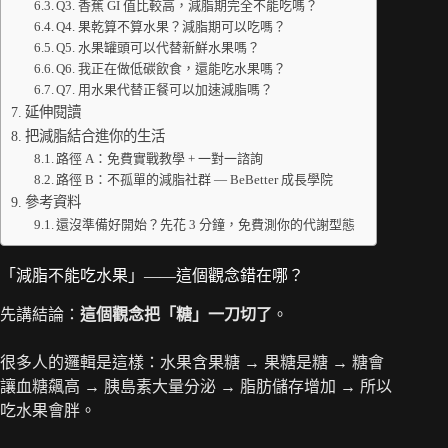
Q3. 香蕉 GI 值比較高，減脂期完全不能吃嗎？
Q4. 果乾算不算水果？減脂期可以吃嗎？
Q5. 水果罐頭可以代替新鮮水果嗎？
Q6. 我正在做低碳飲食，還能吃水果嗎？
Q7. 用水果代替正餐可以加速減脂嗎？
延伸閱讀
把減脂結合進你的生活
路徑 A：免費實戰教學 + 一對一諮詢
路徑 B：不孤單的減脂社群 — BeBetter 成長學院
參考資料
還沒準備好開始？先花 3 分鐘，免費測你的代謝型態
「減脂不能吃水果」——這個觀念錯在哪？
先講結論：
這個觀念把「糖」一刀切了
。
很多人的邏輯是這樣：水果含果糖 → 果糖是糖 → 糖會
讓血糖飆高 → 胰島素大量分泌 → 脂肪儲存增加 → 所以
吃水果會胖。