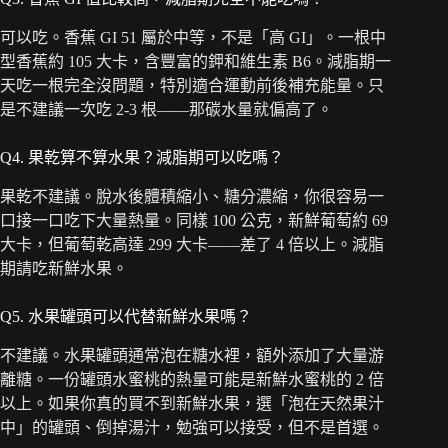
可以吃。香蕉 GI 51 屬於中等，不是「高 GI」。一根中
型香蕉約 105 大卡，含豐富的鉀和維生素 B6。減脂期一
天吃一根完全沒問題，特別適合運動前後補充能量。只
是不建議一次吃 2-3 根——那碳水量就偏高了。
Q4. 果乾算不算水果？減脂期可以吃嗎？
果乾不建議。脫水後體積縮小、糖分濃縮，你很容易一
口接一口吃下大量熱量。同樣 100 公克，新鮮葡萄約 69
大卡，但葡萄乾高達 299 大卡——差了 4 倍以上。減脂
期請吃新鮮水果。
Q5. 水果罐頭可以代替新鮮水果嗎？
不建議。水果罐頭通常泡在糖水裡，額外添加了大量游
離糖。一份罐頭水蜜桃的熱量可能是新鮮水蜜桃的 2 倍
以上。如果你真的買不到新鮮水果，選「泡在天然果汁
中」的罐頭、倒掉湯汁，勉強可以接受，但不是首選。