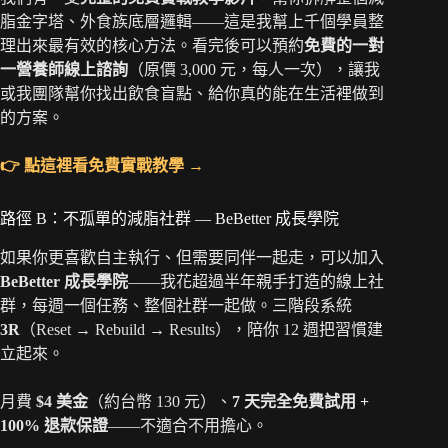
脂金字塔、外食族底層邏輯——這是我幫上千個學員整
理出來最有效的核心方法。看完後可以預約
免費的一對
一營養師線上諮詢
（原價 3,000 元，每人一次），讓我
或我團隊幫你找出飲食盲點、給你真的能在生活裡做到
的方案。
👉 點這裡看免費實戰教學 →
路徑 B：不孤單的減脂社群 — BeBetter 成長學院
如果你更喜歡自主執行、但需要同伴一起走，可以加入
BeBetter 成長學院
——我花超過半年親手打造的線上社
群，每週一個任務、整個社群一起做。三階段系統
3R
（Reset → Rebuild → Results），陪你 12 週把習慣建
立起來。
月費
$4 美金
（約台幣 130 元）、
7 天完全免費試用 +
100% 退款保證
——不適合不用擔心。