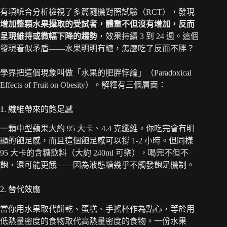
有項統合分析檢視了多篇隨機對照試驗（RCT），發現
增加整顆水果攝取的受試者，體重不但沒有增加，反而
呈現維持或微幅下降的趨勢
，效果持續 3 到 24 週。這個
發現看似矛盾——水果明明有糖，怎麼吃了反而不胖？
學界把這個現象叫做「水果的肥胖悖論」（Paradoxical
Effects of Fruit on Obesity）。解釋有三個層面：
1. 纖維帶來的飽足感
一顆中型蘋果大約 95 大卡、4.4 克纖維。你吃完會有明
顯的飽足感，而且這個飽足感可以撐 1-2 小時。但同樣
95 大卡的含糖飲料（大約 240ml 可樂），喝完不但不
飽，還可能更餓——因為液態糖幾乎不觸發飽足機制。
2. 替代效應
當你用水果取代餅乾、蛋糕、手搖杯作為點心，等於用
低熱量密度的食物取代高熱量密度的食物。一份水果