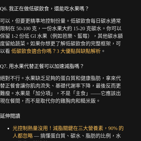
Q6. 我正在做低碳飲食，還能吃水果嗎？
可以，但要更精準地控制份量。低碳飲食每日碳水通常
限制在 50-100 克，一份水果大約 15-20 克碳水。你可以
保留 1-2 份低 GI 水果（例如芭樂、藍莓），其他碳水額
度留給蔬菜。如果你想更了解低碳飲食的完整框架，可
以看
低碳飲食適合你嗎？3 大優點與缺點解析
。
Q7. 用水果代替正餐可以加速減脂嗎？
絕對不行。水果缺乏足夠的蛋白質和健康脂肪，拿來代
替正餐會讓你肌肉流失、基礎代謝率下降，最後反而更
難瘦。水果是「加分項」，不是「主食」——它應該出
現在餐間，而不是取代你的雞胸肉和糙米飯。
延伸閱讀
光控制熱量沒用！減脂關鍵在三大營養素，90% 的
人都忽略
— 搞懂蛋白質、碳水、脂肪的比例，水