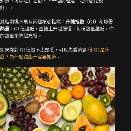
知道「可以吃」之後，下一個問題是「吃什麼比較
好」。
減脂期挑水果有兩個核心指標：
升糖指數（GI）
和
每份
熱量
。GI 值越低，血糖上升越緩慢；每份熱量越低，你
的熱量預算越充裕。
如果你對 GI 值還不太熟悉，可以先看這篇
低 GI 是什
麼？為什麼減脂一定要知道
。