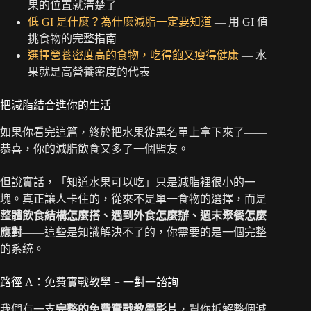
果的位置就清楚了
低 GI 是什麼？為什麼減脂一定要知道
— 用 GI 值
挑食物的完整指南
選擇營養密度高的食物，吃得飽又瘦得健康
— 水
果就是高營養密度的代表
把減脂結合進你的生活
如果你看完這篇，終於把水果從黑名單上拿下來了——
恭喜，你的減脂飲食又多了一個盟友。
但說實話，「知道水果可以吃」只是減脂裡很小的一
塊。真正讓人卡住的，從來不是單一食物的選擇，而是
整體飲食結構怎麼搭、遇到外食怎麼辦、週末聚餐怎麼
應對
——這些是知識解決不了的，你需要的是一個完整
的系統。
路徑 A：免費實戰教學 + 一對一諮詢
我們有一支
完整的免費實戰教學影片
，幫你拆解整個減