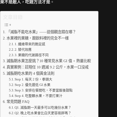
果不是敵人，吃錯方法才是
。
文章目錄
「減脂不能吃水果」——這個觀念錯在哪？
水果裡的果糖，跟飲料裡的完全不一樣
1. 纖維帶來的飽足感
2. 替代效應
3. 果糖的代謝路徑不同
減脂期水果怎麼挑？10 種常見水果 GI 值 + 熱量比較
真實案例：莊翔任 10 週減 9.2 公斤，水果一口沒戒
減脂期吃水果的 4 個黃金法則
Step 1. 每天 2 份，拳頭大
Step 2. 優先選低 GI 水果
Step 3. 安排在餐間吃，不要當飯後甜點
Step 4. 吃整顆水果，不要打果汁
常見問題 FAQ
Q1. 減脂期一天最多可以吃幾份水果？
Q2. 晚上吃水果會比白天更容易胖嗎？