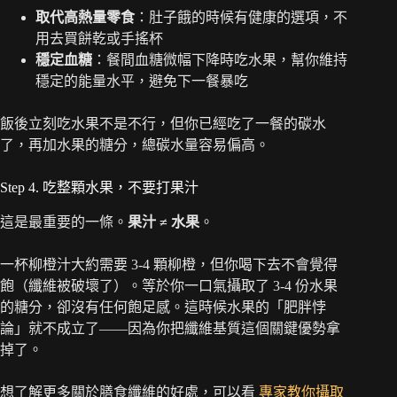
取代高熱量零食
：肚子餓的時候有健康的選項，不
用去買餅乾或手搖杯
穩定血糖
：餐間血糖微幅下降時吃水果，幫你維持
穩定的能量水平，避免下一餐暴吃
飯後立刻吃水果不是不行，但你已經吃了一餐的碳水
了，再加水果的糖分，總碳水量容易偏高。
Step 4. 吃整顆水果，不要打果汁
這是最重要的一條。
果汁 ≠ 水果
。
一杯柳橙汁大約需要 3-4 顆柳橙，但你喝下去不會覺得
飽（纖維被破壞了）。等於你一口氣攝取了 3-4 份水果
的糖分，卻沒有任何飽足感。這時候水果的「肥胖悖
論」就不成立了——因為你把纖維基質這個關鍵優勢拿
掉了。
想了解更多關於膳食纖維的好處，可以看
專家教你攝取