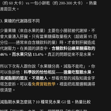
（約 60 大卡）vs 一包小餅乾（約 200-300 大卡），熱量
差距巨大。
3. 果糖的代謝路徑不同
少量果糖（來自水果的量）主要在小腸就被代謝掉，不
會大量湧入肝臟。只有當果糖攝取量極大（超過第 95 百
分位——通常來自含糖飲料的量）時，才會對肝臟造成
代謝壓力。在美國的調查中，
含糖飲料佔總果糖攝取的
46%，而水果只佔 13.4%
。真正的問題從來不是水果。
所以下次有人跟你說「水果糖分高，減脂不能吃」，你
可以告訴他：
科學說的恰恰相反——適量吃整顆水果，
是減脂期的盟友，不是敵人
。想看完整的減脂知識金字
塔怎麼拆，可以看
免費實戰教學
，裡面把底層邏輯講得
很清楚。
減脂期水果怎麼挑？10 種常見水果 GI 值 + 熱量比較