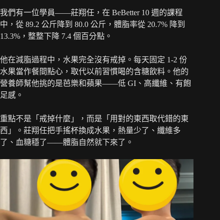
我們有一位學員——莊翔任，在 BeBetter 10 週的課程
中，從 89.2 公斤降到 80.0 公斤，體脂率從 20.7% 降到
13.3%，整整下降 7.4 個百分點。
他在減脂過程中，水果完全沒有戒掉。每天固定 1-2 份
水果當作餐間點心，取代以前習慣喝的含糖飲料。他的
營養師幫他挑的是芭樂和蘋果——低 GI、高纖維、有飽
足感。
重點不是「戒掉什麼」，而是「用對的東西取代錯的東
西」。莊翔任把手搖杯換成水果，熱量少了、纖維多
了、血糖穩了——體脂自然就下來了。