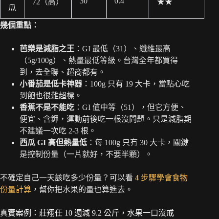
30
0.4
72（高）
★★
瓜
幾個重點：
芭樂是減脂之王
：GI 最低（31）、纖維最高
（5g/100g）、熱量最低等級。台灣全年都買得
到，去全聯、超商都有。
小番茄是低卡神器
：100g 只有 19 大卡，當點心吃
到飽也很難超標。
香蕉不是不能吃
：GI 值中等（51），但它方便、
便宜、含鉀，運動前後吃一根沒問題。只是減脂期
不建議一次吃 2-3 根。
西瓜 GI 高但熱量低
：每 100g 只有 30 大卡，關鍵
是控制份量（一片就好，不要半顆）。
不確定自己一天該吃多少份量？可以看
4 步驟學會食物
份量計算
，幫你把水果的量也算進去。
真實案例：莊翔任 10 週減 9.2 公斤，水果一口沒戒