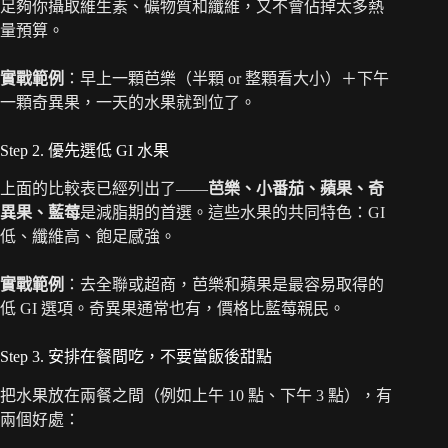
足夠你攝取維生素、礦物質和纖維，又不會佔掉太多熱
量預算。
實戰範例
：早上一顆芭樂（半顆 or 整顆看大小）＋下午
一顆奇異果，一天的水果就到位了。
Step 2. 優先選低 GI 水果
上面的比較表已經列出了——
芭樂、小番茄、蘋果、奇
異果、藍莓
是減脂期的首選。這些水果的共同特色：GI
低、纖維高、飽足感強。
實戰範例
：去全聯或超商，芭樂和蘋果是最容易取得的
低 GI 選項。奇異果通常也有，價格比藍莓親民。
Step 3. 安排在餐間吃，不要當飯後甜點
把水果放在兩餐之間（例如上午 10 點、下午 3 點），有
兩個好處：