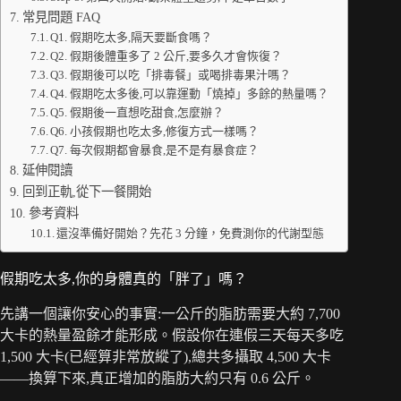
常見問題 FAQ
Q1. 假期吃太多,隔天要斷食嗎？
Q2. 假期後體重多了 2 公斤,要多久才會恢復？
Q3. 假期後可以吃「排毒餐」或喝排毒果汁嗎？
Q4. 假期吃太多後,可以靠運動「燒掉」多餘的熱量嗎？
Q5. 假期後一直想吃甜食,怎麼辦？
Q6. 小孩假期也吃太多,修復方式一樣嗎？
Q7. 每次假期都會暴食,是不是有暴食症？
延伸閱讀
回到正軌,從下一餐開始
參考資料
還沒準備好開始？先花 3 分鐘，免費測你的代謝型態
假期吃太多,你的身體真的「胖了」嗎？
先講一個讓你安心的事實:一公斤的脂肪需要大約 7,700
大卡的熱量盈餘才能形成。假設你在連假三天每天多吃
1,500 大卡(已經算非常放縱了),總共多攝取 4,500 大卡
——換算下來,真正增加的脂肪大約只有 0.6 公斤。