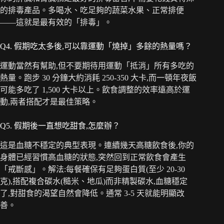
的排毒產品。多喝水、吃足夠的蔬菜水果、正常排便
——這就是最有效的「排毒」。
Q4. 假期吃太多後,可以靠運動「燒掉」多餘的熱量嗎？
運動當然有幫助,但不要期待用運動「抵消」所有多吃的
熱量。跑步 30 分鐘大約消耗 250-350 大卡,而一頓年夜飯
可能多吃了 1,500 大卡以上。飲食調整的效率遠高於運
動,兩者搭配才是最佳策略。
Q5. 假期後一直想吃甜食,怎麼辦？
這是血糖不穩定的典型表現。連續幾天高糖飲食後,你的
身體已經習慣高血糖的狀態,突然回到正常飲食會產生
「戒斷感」。解法:每餐確保有足夠蛋白質(至少 20-30
克),搭配複合碳水(糙米、地瓜)而非精製碳水,血糖穩定
了,對甜食的渴望自然會降低。通常 3-5 天就能明顯改
善。