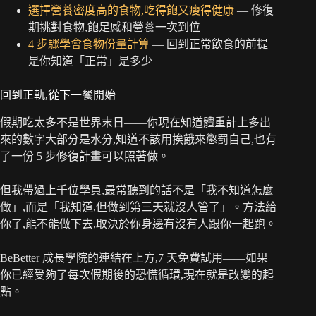
選擇營養密度高的食物,吃得飽又瘦得健康
— 修復
期挑對食物,飽足感和營養一次到位
4 步驟學會食物份量計算
— 回到正常飲食的前提
是你知道「正常」是多少
回到正軌,從下一餐開始
假期吃太多不是世界末日——你現在知道體重計上多出
來的數字大部分是水分,知道不該用挨餓來懲罰自己,也有
了一份 5 步修復計畫可以照著做。
但我帶過上千位學員,最常聽到的話不是「我不知道怎麼
做」,而是「我知道,但做到第三天就沒人管了」。方法給
你了,能不能做下去,取決於你身邊有沒有人跟你一起跑。
BeBetter 成長學院的連結在上方,7 天免費試用——如果
你已經受夠了每次假期後的恐慌循環,現在就是改變的起
點。