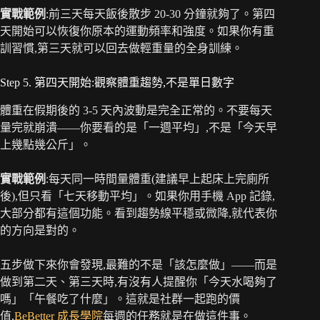
實戰範例
:前三天每天飯後散步 20-30 分鐘就夠了。第四
天開始可以恢復你原本的運動頻率和強度。如果你有重
訓習慣,第三天就可以回去做輕重量的全身訓練。
Step 5. 第四天開始:觀察體重趨勢,不是單日數字
體重在假期後的 3-5 天內波動是完全正常的。不要每天
量完就崩潰——你要看的是「一週平均」,不是「今天早
上幾點幾公斤」。
實戰範例
:每天同一時間量體重(建議早上起床上完廁所
後),但只看「七天移動平均」。如果你用手機 App 記錄,
大部分都有這個功能。看到趨勢線平穩或微降,就代表你
的方向是對的。
五步做下來你會發現,最難的不是「該怎麼做」——而是
做到第二天、第三天時,有沒有人提醒你「今天水喝夠了
嗎」「午餐吃了什麼」。這就是社群一起跑的價
值,
BeBetter 成長學院
每週的任務就是在做這件事。