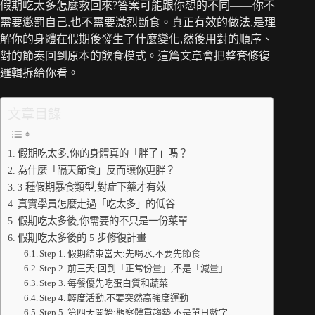
假期吃太多怎麼救回來?答案可能跟你想的不同——你不
需要懲罰自己,也不需要激烈斷食。真正有效的做法,是理
解你的身體在假期後發生了什麼變化,然後用對的順序、
對的節奏回到原本的飲食模式。這篇文章會把整套修復
邏輯拆給你看。
文章目錄
假期吃太多,你的身體真的「胖了」嗎？
為什麼「隔天節食」反而讓你更胖？
3 種假期暴食類型,對症下藥才有效
真實學員怎麼走過「吃太多」的低谷
假期吃太多後,你需要的不只是一份菜單
假期吃太多後的 5 步修復計畫
Step 1. 假期結束當天:先喝水,不要先節食
Step 2. 前三天:回到「正常份量」,不是「減量」
Step 3. 每餐優先吃蛋白質和蔬菜
Step 4. 輕度活動,不要突然高強度運動
Step 5. 第四天開始:觀察體重趨勢,不是單日數字