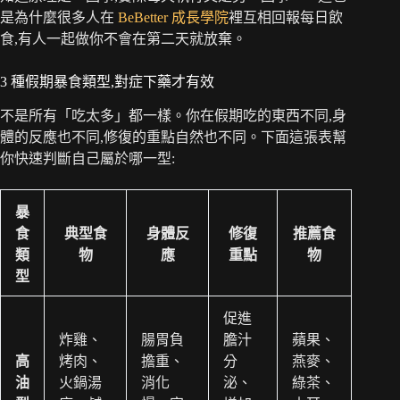
是為什麼很多人在
BeBetter 成長學院
裡互相回報每日飲
食,有人一起做你不會在第二天就放棄。
3 種假期暴食類型,對症下藥才有效
不是所有「吃太多」都一樣。你在假期吃的東西不同,身
體的反應也不同,修復的重點自然也不同。下面這張表幫
你快速判斷自己屬於哪一型:
暴
食
典型食
身體反
修復
推薦食
類
物
應
重點
物
型
促進
炸雞、
腸胃負
膽汁
蘋果、
高
烤肉、
擔重、
分
燕麥、
油
火鍋湯
消化
泌、
綠茶、