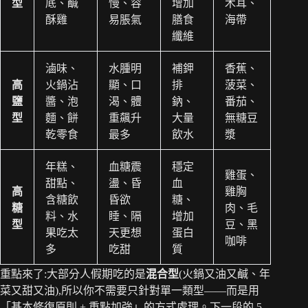
型
底、鹹
慢、容
增加
木耳、
酥雞
易脹氣
膳食
海帶
纖維
滷味、
水腫明
補鉀
香蕉、
高
火鍋沾
顯、口
排
菠菜、
鹽
醬、泡
渴、體
鈉、
番茄、
型
麵、餅
重飆升
大量
無糖豆
乾零食
最多
飲水
漿
年糕、
血糖震
穩定
雞蛋、
甜點、
盪、昏
血
高
雞胸
含糖飲
昏欲
糖、
糖
肉、毛
料、水
睡、隔
增加
型
豆、黑
果吃太
天更想
蛋白
咖啡
多
吃甜
質
重點來了:大部分人假期吃的是
混合型
(火鍋又油又鹹、年
菜又甜又油),所以你不需要只針對單一類型——而是用
「基本修復原則 + 重點加強」的方式處理。下一段的 5