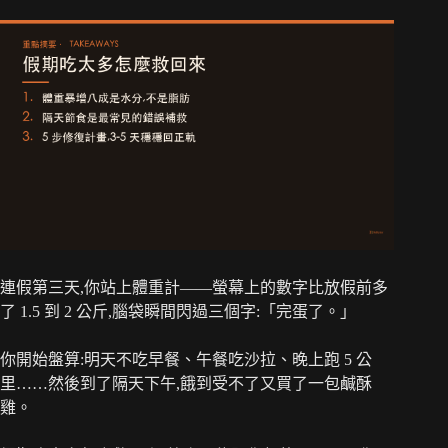
連假第三天,你站上體重計——螢幕上的數字比放假前多
了 1.5 到 2 公斤,腦袋瞬間閃過三個字:「完蛋了。」
你開始盤算:明天不吃早餐、午餐吃沙拉、晚上跑 5 公
里……然後到了隔天下午,餓到受不了又買了一包鹹酥
雞。