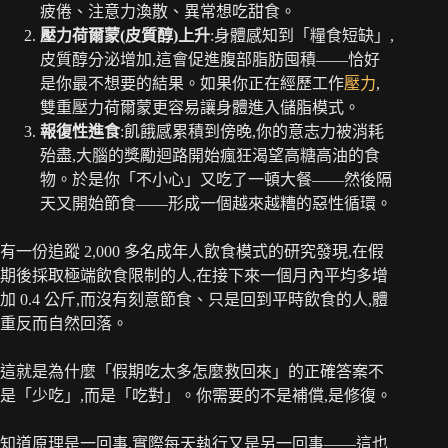
疲倦、注意力渙散、異常想吃甜食。
壓力荷爾蒙(皮質醇)上升
:身體感知到「糧食短缺」,
皮質醇分泌增加,這會促進腹部脂肪囤積——恰好
是你最不想要的結果。如果你正在經歷工作
壓力
,
雙重壓力荷爾蒙更容易讓身體進入儲脂模式。
報復性進食
:飢餓感累積到傍晚,你的意志力被消耗
殆盡,大腦的獎勵迴路開始瘋狂渴望高糖高油的食
物。於是你「不小心」又吃了一頓大餐——然後隔
天又開始節食——形成一個越來越糟的惡性循環。
有一份追蹤 2,000 多名成年人飲食模式的研究發現,在假
期後採取極端飲食限制的人,在接下來一個月內平均多增
加 0.4 公斤,而沒有刻意節食、只是回到平時飲食的人,體
重反而自然回落。
這就是為什麼「假期吃太多怎麼救回來」的正確答案不
是「少吃」,而是「吃對」。你需要的不是補償,是修復。
知道原理是一回事,實際每天執行又是另一回事——這也