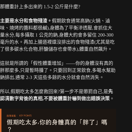
那體重計上多出來的 1.5-2 公斤是什麼?
主要是水分和食物殘渣。
假期飲食通常高鈉(火鍋、滷
味、燒烤的醬料都很鹹),身體為了平衡滲透壓,會抓住大
量水分,每多攝取 1 公克的鈉,身體大約會多留住 200-300
毫升的水。再加上腸道裡還沒排出的食物殘渣(尤其是吃
了很多碳水化合物,肝醣儲存也會帶水),體重自然飆升。
這就是所謂的「假性體重增加」——你的身體沒有真的
胖那麼多,只是暫時腫了。只要回到正常飲食,多喝水幫助
鈉排出,通常 2-3 天這些多餘的水分就會自然消失。
所以,假期吃太多怎麼救回來?第一步不是懲罰自己,是
先
認清數字背後的真相,不要被體重計嚇到做出錯誤決策
。