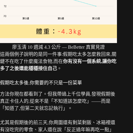
廖玉清 10 週減 4.3 公斤 — BeBetter 真實見證
這兩個例子說明的是同一件事:假期吃太多怎麼救回來,關
鍵不在吃了什麼魔法食物,而在
你有沒有一個系統,讓你吃
多了之後還能穩穩接住自己
。
假期吃太多後,你需要的不只是一份菜單
方法你現在都看到了。但我帶過上千位學員,發現假期後
真正卡住人的,從來不是「不知道該怎麼吃」——而是
「知道了,但第二天就忘記執行」。
尤其是假期後的前三天,你周圍還有剩菜剩飯、冰箱裡還
有沒吃完的零食、家人還在說「反正過年嘛再吃一點」