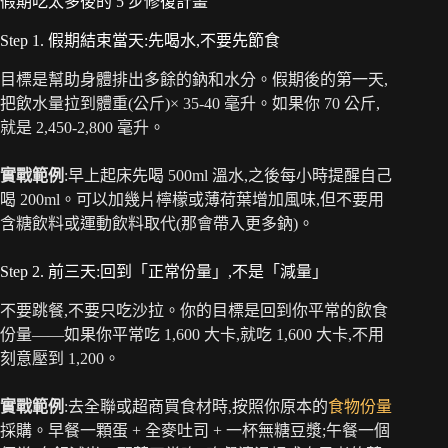
假期吃太多後的 5 步修復計畫
Step 1. 假期結束當天:先喝水,不要先節食
目標是幫助身體排出多餘的鈉和水分。假期後的第一天,
把飲水量拉到體重(公斤)× 35-40 毫升。如果你 70 公斤,
就是 2,450-2,800 毫升。
實戰範例
:早上起床先喝 500ml 溫水,之後每小時提醒自己
喝 200ml。可以加幾片檸檬或薄荷葉增加風味,但不要用
含糖飲料或運動飲料取代(那會帶入更多鈉)。
Step 2. 前三天:回到「正常份量」,不是「減量」
不要跳餐,不要只吃沙拉。你的目標是回到你平常的飲食
份量——如果你平常吃 1,600 大卡,就吃 1,600 大卡,不用
刻意壓到 1,200。
實戰範例
:去全聯或超商買食材時,按照你原本的
食物份量
採購。早餐一顆蛋 + 全麥吐司 + 一杯無糖豆漿;午餐一個