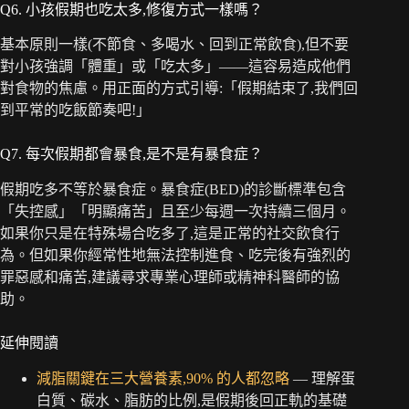
Q6. 小孩假期也吃太多,修復方式一樣嗎？
基本原則一樣(不節食、多喝水、回到正常飲食),但不要
對小孩強調「體重」或「吃太多」——這容易造成他們
對食物的焦慮。用正面的方式引導:「假期結束了,我們回
到平常的吃飯節奏吧!」
Q7. 每次假期都會暴食,是不是有暴食症？
假期吃多不等於暴食症。暴食症(BED)的診斷標準包含
「失控感」「明顯痛苦」且至少每週一次持續三個月。
如果你只是在特殊場合吃多了,這是正常的社交飲食行
為。但如果你經常性地無法控制進食、吃完後有強烈的
罪惡感和痛苦,建議尋求專業心理師或精神科醫師的協
助。
延伸閱讀
減脂關鍵在三大營養素,90% 的人都忽略
— 理解蛋
白質、碳水、脂肪的比例,是假期後回正軌的基礎