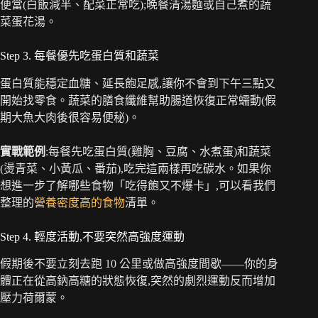
便當(白飯減半、配菜正常吃);晚餐清湯麵或自己煮的蔬
菜蛋花湯。
Step 3. 每餐優先吃蛋白質和蔬菜
蛋白質能穩定血糖、延長飽足感,讓你不會到下午三點又
開始找零食。蔬菜的膳食纖維幫助腸道恢復正常蠕動(假
期大魚大肉後很容易便秘)。
實戰範例
:每餐先吃蛋白質(雞胸、豆腐、水煮蛋)和蔬菜
(燙青菜、小黃瓜、番茄),吃完這兩樣再吃碳水。如果你
想進一步了解哪些食物「吃得飽又不爆卡」,可以看我們
整理的
營養密度高的食物
清單。
Step 4. 輕度活動,不要突然高強度運動
假期後不要立刻去跑 10 公里或做高強度間歇——你的身
體正在從高鈉高糖的狀態恢復,突然的劇烈運動反而增加
壓力荷爾蒙。