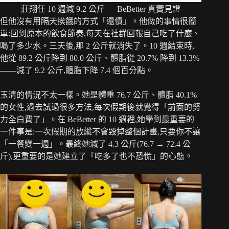
莊翔任 10 週減 9.2 公斤 — BeBetter 真實見證
但他沒有用隔天挨餓的方式「還債」。他做的事情很簡
單:回到原本的飲食節奏,每天在社群回報自己吃了什麼、
喝了多少水。三天後,那 2 公斤就消失了。10 週結束時,
他從 89.2 公斤降到 80.0 公斤、體脂從 20.7% 降到 13.3%
——減了 9.2 公斤,體脂下降 7.4 個百分點。
玉清的情況不太一樣。她是體重 76.7 公斤、體脂 40.1%
的女性,過去試過很多方法,每次假期後就覺得「前面的努
力全白費了」。在 BeBetter 的 10 週裡,她學到最重要的
一件事是:一次假期的放縱不會毀掉整個計畫,只要你不讓
「一餐變一週」。最終她減了 4.3 公斤(76.7 → 72.4 公
斤),更重要的是她建立了「吃多了也不恐慌」的心態。