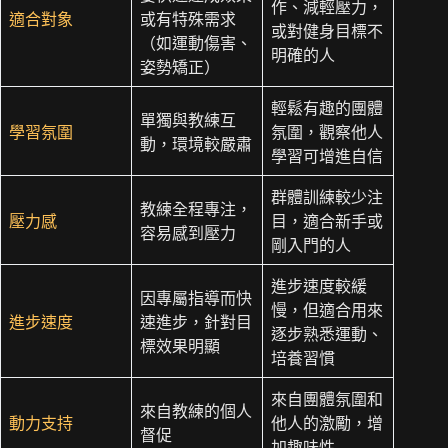
作、減輕壓力，
適合對象
或有特殊需求
或對健身目標不
（如運動傷害、
明確的人
姿勢矯正）
輕鬆有趣的團體
單獨與教練互
學習氛圍
氛圍，觀察他人
動，環境較嚴肅
學習可增進自信
群體訓練較少注
教練全程專注，
壓力感
目，適合新手或
容易感到壓力
剛入門的人
進步速度較緩
因專屬指導而快
慢，但適合用來
進步速度
速進步，針對目
逐步熟悉運動、
標效果明顯
培養習慣
來自團體氛圍和
來自教練的個人
動力支持
他人的激勵，增
督促
加趣味性