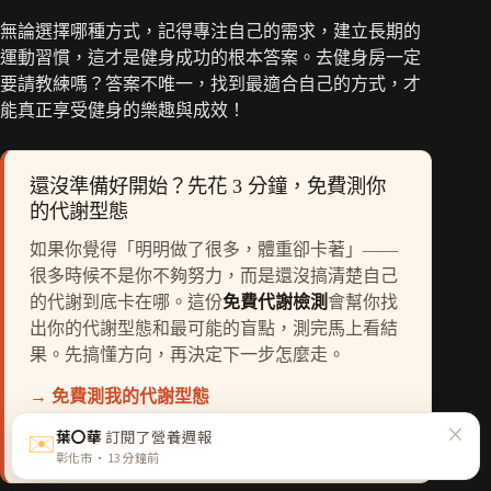
無論選擇哪種方式，記得專注自己的需求，建立長期的
運動習慣，這才是健身成功的根本答案。去健身房一定
要請教練嗎？答案不唯一，找到最適合自己的方式，才
能真正享受健身的樂趣與成效！
還沒準備好開始？先花 3 分鐘，免費測你
的代謝型態
如果你覺得「明明做了很多，體重卻卡著」——
很多時候不是你不夠努力，而是還沒搞清楚自己
的代謝到底卡在哪。這份
免費代謝檢測
會幫你找
出你的代謝型態和最可能的盲點，測完馬上看結
果。先搞懂方向，再決定下一步怎麼走。
→ 免費測我的代謝型態
×
✉️
葉〇華
訂閱了營養週報
或者先收信就好——
訂閱每週五的免費營養週報 →
彰化市 · 13 分鐘前