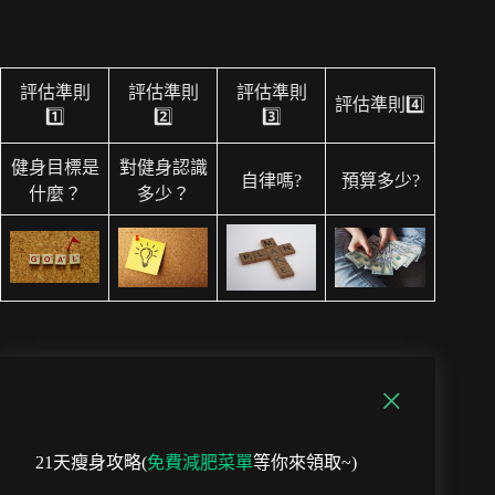
評估準則
評估準則
評估準則
評估準則4️⃣
1️⃣
2️⃣
3️⃣
健身目標是
對健身認識
自律嗎?
預算多少?
什麼？
多少？
21天瘦身攻略(
免費減肥菜單
等你來領取~)