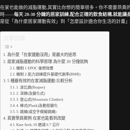
在家也能做的減脂運動,其實比你想的簡單很多。你不需要昂貴
時——
每天 20-30 分鐘的居家訓練,配合正確的飲食結構,就
是從「為什麼居家運動有效」到「怎麼設計適合你生活的計畫」
文章目錄
為什麼「在家運動沒用」是最大的迷思
居家減脂運動的科學原理:為什麼 20 分鐘就夠
機制 1:EPOC 後燃效應
機制 2:肌力訓練提升基礎代謝率(BMR)
5 種最有效的在家減脂運動:比較分析
1. 波比跳(Burpee)
2. 深蹲(及變化式)
3. 登山式(Mountain Climber)
4. 棒式(Plank)及動態變化
5. 跳繩(或空手模擬跳繩)
真實學員案例:在家也能看到改變
Kate Seek:10 週減 6.7 公斤