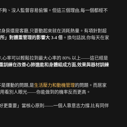
不夠、沒人監督容易偷懶。但這三個理由,每一個都經不
身房還是客廳,只要動起來就在消耗熱量。有項針對超
」對體重管理的影響大 3-4 倍
。換句話說,你每天在家
心率可以輕鬆拉到最大心率的 80% 以上——這已經是
重訓練在改善心肺適能和身體組成方面,效果與器材訓練
是運動的問題,是
生活壓力和動機管理
的問題。而居家
用看別人眼光——你能做到的機率反而更高。
好更重要」當核心原則——一個人靠意志力撐,比有同伴