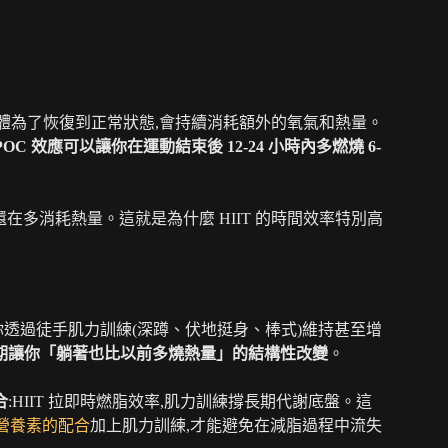
on)指的是運動後,身體為了恢復到正常狀態,會持續消耗額外的氧氣和熱量。
POC 效應可以讓你在運動結束後 12-24 小時內多燃燒 6-
身體還在多消耗熱量。這就是為什麼 HIIT 的時間效率特別高
你透過徒手肌力訓練(深蹲、伏地挺身、棒式)維持甚至增
期讓你「躺著也比以前多燒熱量」的結構性改變
。
合
:HIIT 拉即時燃脂效率,肌力訓練撐長期代謝底盤。這
營養素的配合
加上肌力訓練,才能避免在減脂過程中流失