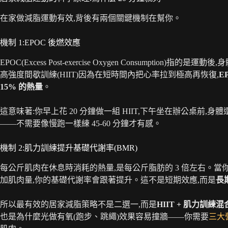
在家做減脂運動有效,背後有兩個關鍵機制在幫你。
機制 1:EPOC 後燃效應
EPOC(Excess Post-exercise Oxygen Consumpti
高強度間歇訓練(HIIT)因為在短時間內把心率拉到極高再恢復,
E
15% 的熱量
。
這意味著:你早上花 20 分鐘做一組 HIIT,下午坐在辦公桌前,
——不需要像慢跑一樣練 45-60 分鐘才有感。
機制 2:肌力訓練提升基礎代謝率(BMR)
每公斤肌肉在休息時消耗的熱量,是每公斤脂肪的 3 倍左右。當
加肌肉量,你的基礎代謝率會跟著提升。這不是短期效應,而是
長
所以最有效的居家減脂策略不是二選一,而是
HIIT + 肌力訓練混
也是為什麼光做有氧(跑步、跳繩)效果容易撞牆——你需要
三大