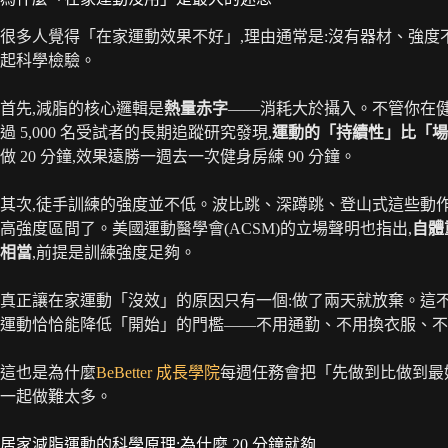
很多人覺得「在家運動效果不好」,理由通常是:沒有器材、強度
起科學檢驗。
首先,減脂的核心邏輯是
熱量赤字
——消耗大於攝入。不管你在健
過 5,000 名受試者的長期追蹤研究發現,
運動的「持續性」比「場所
做 20 分鐘,效果遠勝一週去一次健身房練 90 分鐘。
其次,徒手訓練的強度並不低。波比跳、深蹲跳、登山式這些動作,
高強度區間了。美國運動醫學會(ACSM)的立場聲明也指出,
自體
相當
,前提是訓練強度足夠。
真正讓在家運動「沒效」的原因只有一個:做了兩天就放棄。這不
運動恰恰能降低「開始」的門檻——不用通勤、不用換衣服、不
這也是為什麼
BeBetter 成長學院
每週任務會把「先做到比做到最
一起做難太多。
居家減脂運動的科學原理:為什麼 20 分鐘就夠