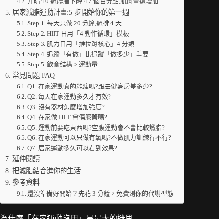
升晴:10 週體脂下降 4.7 個百分點,肌肉量還增加
居家減脂運動計畫:5 步開始你的第一週
Step 1. 每天只做 20 分鐘,週排 4 天
Step 2. HIIT 日用「4 動作循環」模板
Step 3. 肌力日用「推拉蹲核心」4 分類
Step 4. 追蹤「有做」比追蹤「做多少」重要
Step 5. 飲食結構 > 運動量
常見問題 FAQ
Q1. 在家運動真的能瘦嗎?跟去健身房差多少?
Q2. 每天在家運動多久才有效?
Q3. 沒有器材怎麼增加強度?
Q4. 在家做 HIIT 會傷膝蓋嗎?
Q5. 運動前要吃東西嗎?空腹運動會不會比較燃脂?
Q6. 在家運動可以只做有氧嗎?不做肌力訓練行不行?
Q7. 居家運動多久可以看到效果?
延伸閱讀
把減脂結合進你的生活
參考資料
還沒準備好開始？先花 3 分鐘，免費測你的代謝型態
為什麼「在家運動沒用」是最大的迷思