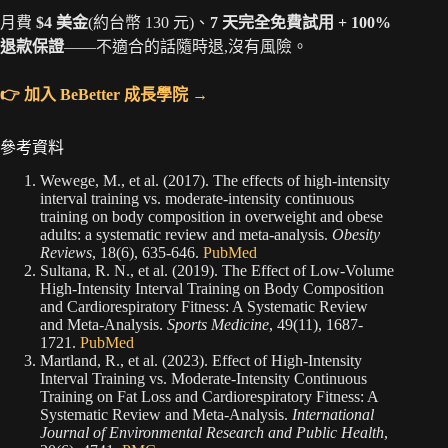
月費
$4 美金
(約台幣 130 元)、
7 天完全免費試用 + 100%
退款保證
——不適合的話隨時退,沒有風險。
👉 加入 BeBetter 成長學院 →
參考資料
Wewege, M., et al. (2017). The effects of high-intensity
interval training vs. moderate-intensity continuous
training on body composition in overweight and obese
adults: a systematic review and meta-analysis.
Obesity
Reviews
, 18(6), 635-646.
PubMed
Sultana, R. N., et al. (2019). The Effect of Low-Volume
High-Intensity Interval Training on Body Composition
and Cardiorespiratory Fitness: A Systematic Review
and Meta-Analysis.
Sports Medicine
, 49(11), 1687-
1721.
PubMed
Martland, R., et al. (2023). Effect of High-Intensity
Interval Training vs. Moderate-Intensity Continuous
Training on Fat Loss and Cardiorespiratory Fitness: A
Systematic Review and Meta-Analysis.
International
Journal of Environmental Research and Public Health
,