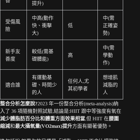
善
提升)
中高(動作
中(需
受傷風
快、衝擊
低
正確姿
險
大)
勢)
中(需
新手友
較低(需基
高
學動
善度
礎體能)
作)
有運動基
想增肌
任何人,尤
適合誰
礎、時間少
減脂的
其初學者
的人
人
整合分析怎麼說?
2023 年一份整合分析(meta-analysis)納
入了 36 項隨機對照試驗,結論是:HIIT 跟中等強度有氧在
減少體脂肪百分比和體重方面效果相當
,但 HIIT 在
腰圍
縮減
和
最大攝氧量(VO2max)提升
方面有顯著優勢。