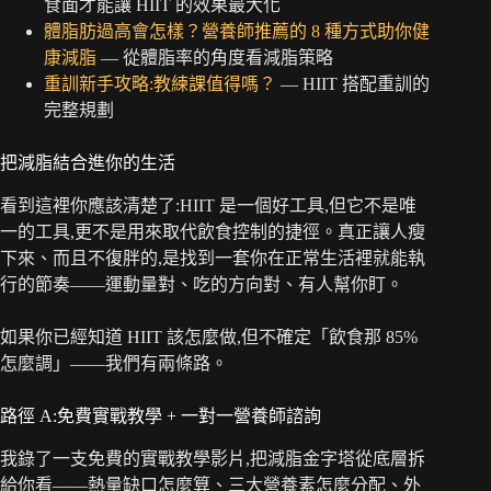
食面才能讓 HIIT 的效果最大化
體脂肪過高會怎樣？營養師推薦的 8 種方式助你健
康減脂
— 從體脂率的角度看減脂策略
重訓新手攻略:教練課值得嗎？
— HIIT 搭配重訓的
完整規劃
把減脂結合進你的生活
看到這裡你應該清楚了:HIIT 是一個好工具,但它不是唯
一的工具,更不是用來取代飲食控制的捷徑。真正讓人瘦
下來、而且不復胖的,是找到一套你在正常生活裡就能執
行的節奏——運動量對、吃的方向對、有人幫你盯。
如果你已經知道 HIIT 該怎麼做,但不確定「飲食那 85%
怎麼調」——我們有兩條路。
路徑 A:免費實戰教學 + 一對一營養師諮詢
我錄了一支免費的實戰教學影片,把減脂金字塔從底層拆
給你看——熱量缺口怎麼算、三大營養素怎麼分配、外