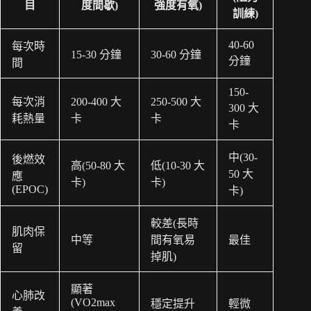
目
度間歇)
強度有氧)
訓練)
40-60
每次時
15-30 分鐘
30-60 分鐘
分鐘
間
150-
每次消
200-400 大
250-500 大
300 大
耗熱量
卡
卡
卡
中(30-
後燃效
高(50-80 大
低(10-30 大
50 大
應
卡)
卡)
(EPOC)
卡)
較差(長時
肌肉保
中等
間有氧易
最佳
留
掉肌)
顯著
心肺改
(VO2max
穩定提升
輕微