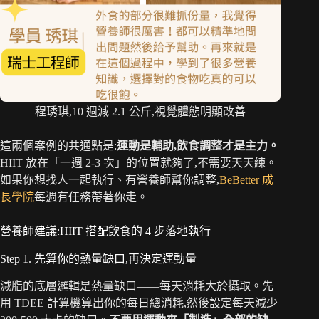
程琇琪,10 週減 2.1 公斤,視覺體態明顯改善
這兩個案例的共通點是:
運動是輔助,飲食調整才是主力。
HIIT 放在「一週 2-3 次」的位置就夠了,不需要天天練。
如果你想找人一起執行、有營養師幫你調整,
BeBetter 成
長學院
每週有任務帶著你走。
營養師建議:HIIT 搭配飲食的 4 步落地執行
Step 1. 先算你的熱量缺口,再決定運動量
減脂的底層邏輯是熱量缺口——每天消耗大於攝取。先
用 TDEE 計算機算出你的每日總消耗,然後設定每天減少