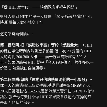
「做 HIIT 就會瘦」——這個觀念哪裡有問題？
很多人聽到 HIIT 的第一反應是:「20 分鐘等於慢跑 1 小
時,那我每天做不就瘦了?」
這句話有兩個陷阱。
第一個陷阱:把「燃脂效率高」等於「燃脂量大」。
HIIT
的確在單位時間內消耗更多熱量,但一次 20 分鐘的 HIIT
大約消耗 200-300 大卡——而一碗滷肉飯就有 500 大
卡。如果你練完 HIIT 覺得「今天有運動了」然後多吃一
份點心,熱量缺口直接歸零。
第二個陷阱:忽略「運動只佔總熱量消耗的一小部分」。
你一天的總消耗(TDEE)裡面,基礎代謝率(BMR)佔了 60-
70%,日常活動佔 15-25%,運動消耗其實只佔 5-15%。換句
話說,就算你每天拼命做 HIIT,如果飲食沒動,你在操的只
是那 5-15% 的部分。