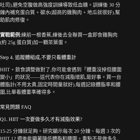
吐司),避免空腹做高強度訓練導致低血糖。訓練後 30 分
鐘內補充蛋白質 + 碳水(超商的雞胸肉 + 地瓜就很好),幫
助肌肉修復。
實戰範例
:練前一根香蕉,練後去全聯買一盒即食雞胸肉
(約 25g 蛋白質)加一顆茶葉蛋。
Step 4. 追蹤體組成,不要只看體重計
HIIT + 飲食調整做對了,你可能會遇到「體重沒掉但腰圍
變小」的狀況——這代表你在減脂增肌,是好事。買一台
體脂計(不用太貴,固定時間量就好),每週記錄體脂率和腰
圍,比單看體重準確得多。
常見問題 FAQ
Q1. HIIT 一次要做多久才有減脂效果?
15-25 分鐘就足夠。研究顯示每次 20 分鐘、每週 3 次的
HIIT,12 週後能顯著降低體脂和腰圍。重點不是做多久,