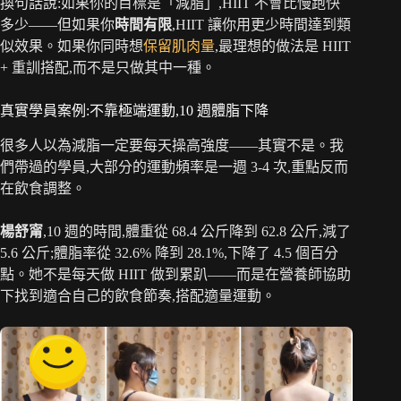
換句話說:如果你的目標是「減脂」,HIIT 不會比慢跑快
多少——但如果你
時間有限
,HIIT 讓你用更少時間達到類
似效果。如果你同時想
保留肌肉量
,最理想的做法是 HIIT
+ 重訓搭配,而不是只做其中一種。
真實學員案例:不靠極端運動,10 週體脂下降
很多人以為減脂一定要每天操高強度——其實不是。我
們帶過的學員,大部分的運動頻率是一週 3-4 次,重點反而
在飲食調整。
楊舒甯
,10 週的時間,體重從 68.4 公斤降到 62.8 公斤,減了
5.6 公斤;體脂率從 32.6% 降到 28.1%,下降了 4.5 個百分
點。她不是每天做 HIIT 做到累趴——而是在營養師協助
下找到適合自己的飲食節奏,搭配適量運動。