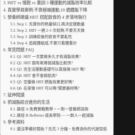
HIIT vs 慢跑 vs 重訓:3 種運動的減脂效率比較
真實學員案例:不靠極端運動,10 週體脂下降
營養師建議:HIIT 搭配飲食的 4 步落地執行
Step 1. 先算你的熱量缺口,再決定運動量
Step 2. HIIT 一週 2-3 次就夠,不要天天做
Step 3. 訓練前後的飲食不要亂吃
Step 4. 追蹤體組成,不要只看體重計
常見問題 FAQ
Q1. HIIT 一次要做多久才有減脂效果?
Q2. HIIT 跟有氧哪個減脂比較快?
Q3. 完全沒運動基礎可以直接做 HIIT 嗎?
Q4. HIIT 會不會掉肌肉?
Q5. 空腹做 HIIT 燃脂效果更好嗎?
Q6. 在家做 HIIT 可以嗎?需要器材嗎?
延伸閱讀
把減脂結合進你的生活
路徑 A:免費實戰教學 + 一對一營養師諮詢
路徑 B:BeBetter 成長學院 — 一群人一起減脂
參考資料
還沒準備好開始？先花 3 分鐘，免費測你的代謝型態