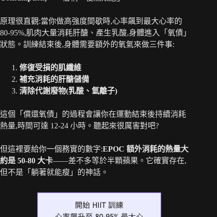
原理很直觀:當你做高強度間歇時,心率飆到最大心率的
80-95%,肌肉大量消耗肝醣、產生乳酸,身體進入「氧債」
狀態。訓練結束後,身體需要額外的氧氣來做三件事:
修復受損的肌纖維
補充消耗的肝醣儲備
清除代謝廢物(乳酸、氫離子)
這個「償還氧債」的過程會讓你在運動結束後持續消耗
熱量,時間可達 12-24 小時。聽起來很厲害對吧?
但這裡要給你一個務實的數字:
EPOC 額外消耗的熱量大
約是 50-80 大卡
——差不多等於半顆蘋果。它確實存在,
但不是「躺著就能瘦」的神話。