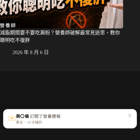
減脂期間要不要吃澱粉？營養師破解最常見迷思，教你
聰明吃不復胖
2026 年 8 月 6 日
×
✉️
周〇儀
訂閱了營養週報
曼谷 · 22 分鐘前