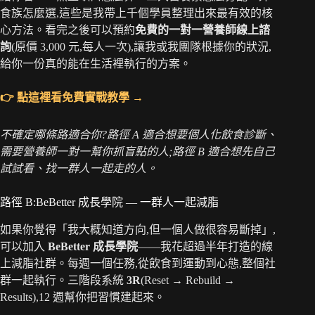
食族怎麼選,這些是我帶上千個學員整理出來最有效的核
心方法。看完之後可以預約
免費的一對一營養師線上諮
詢
(原價 3,000 元,每人一次),讓我或我團隊根據你的狀況,
給你一份真的能在生活裡執行的方案。
👉 點這裡看免費實戰教學 →
不確定哪條路適合你?路徑 A 適合想要個人化飲食診斷、
需要營養師一對一幫你抓盲點的人;路徑 B 適合想先自己
試試看、找一群人一起走的人。
路徑 B:BeBetter 成長學院 — 一群人一起減脂
如果你覺得「我大概知道方向,但一個人做很容易斷掉」,
可以加入
BeBetter 成長學院
——我花超過半年打造的線
上減脂社群。每週一個任務,從飲食到運動到心態,整個社
群一起執行。三階段系統
3R
(Reset → Rebuild →
Results),12 週幫你把習慣建起來。