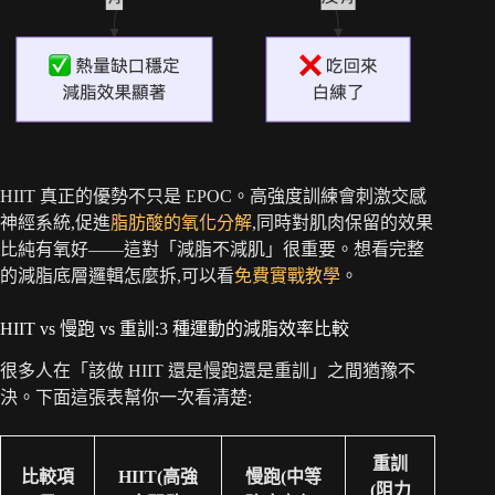
HIIT 真正的優勢不只是 EPOC。高強度訓練會刺激交感
神經系統,促進
脂肪酸的氧化分解
,同時對肌肉保留的效果
比純有氧好——這對「減脂不減肌」很重要。想看完整
的減脂底層邏輯怎麼拆,可以看
免費實戰教學
。
HIIT vs 慢跑 vs 重訓:3 種運動的減脂效率比較
很多人在「該做 HIIT 還是慢跑還是重訓」之間猶豫不
決。下面這張表幫你一次看清楚:
重訓
比較項
HIIT(高強
慢跑(中等
(阻力