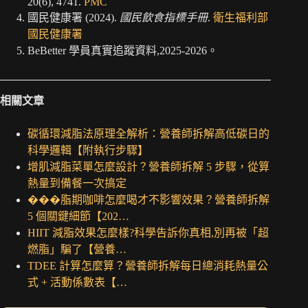
20(6), 4741.
PMC
國民健康署 (2024).
國民飲食指標手冊
.
衛生福利部
國民健康署
BeBetter 學員真實追蹤資料,2025-2026。
相關文章
碳循環減脂法原理全解析：營養師拆解高低碳日的
科學邏輯【附執行步驟】
增肌減脂菜單怎麼設計？營養師拆解 5 步驟，從算
熱量到備餐一次搞定
���脂期咖啡怎麼喝才不影響效果？營養師拆解
5 個關鍵細節【202…
HIIT 減脂效果怎麼樣?科學告訴你真相,別再被「超
燃脂」騙了【營養…
TDEE 計算怎麼算？營養師拆解每日總消耗熱量公
式 + 活動係數表【…