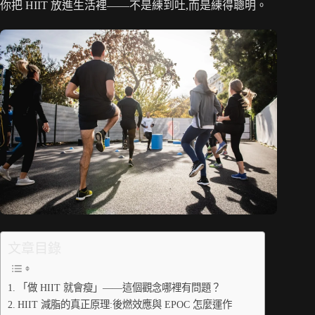
你把 HIIT 放進生活裡——不是練到吐,而是練得聰明。
文章目錄
「做 HIIT 就會瘦」——這個觀念哪裡有問題？
HIIT 減脂的真正原理:後燃效應與 EPOC 怎麼運作