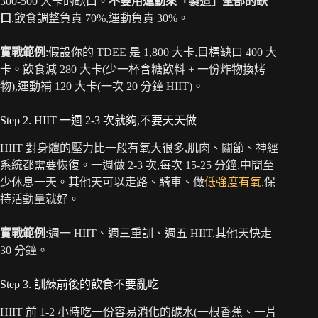
300-500 大卡的缺口。
不要用運動來「製造」全部的缺
口
,飲食調整負責 70%,運動負責 30%。
實戰範例
:假設你的 TDEE 是 1,800 大卡,目標缺口 400 大
卡。飲食減 280 大卡(少一杯含糖飲料 + 一份炸物換烤
物),運動補 120 大卡(一次 20 分鐘 HIIT)。
Step 2. HIIT 一週 2-3 次就夠,不要天天做
HIIT 對身體的壓力比一般有氧大很多,肌肉、關節、神經
系統都需要恢復。一週做 2-3 次,每次 15-25 分鐘,中間至
少休息一天。其他天可以走路、騎車、做
低強度有氧
,保
持活動量就好。
實戰範例
:週一 HIIT、週三重訓、週五 HIIT,其他天快走
30 分鐘。
Step 3. 訓練前後的飲食不要亂吃
HIIT 前 1-2 小時吃一份容易消化的碳水(一根香蕉、一片