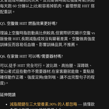
太會造成明顯肌肉流失。反而是長時間低強度有氧(例如
每天跑 60 分鐘以上)比較容易掉肌肉。最理想是 HIIT 搭
配重訓。
Q5. 空腹做 HIIT 燃脂效果更好嗎?
理論上空腹時脂肪動員比例較高,但實際研究顯示空腹 vs
飯後做 HIIT,長期減脂成效沒有顯著差異。空腹做高強度
訓練反而容易低血糖、影響訓練品質,不推薦。
Q6. 在家做 HIIT 可以嗎?需要器材嗎?
可以,徒手 HIIT 完全可行。波比跳、高抬腿、深蹲跳、
登山者式這些動作不需要器材,在家客廳就能做。重點是
確保動作正確、強度足夠(做到喘、講不出完整句子的程
度)。
延伸閱讀
減脂關鍵在三大營養素,90% 的人都忽略
— 搞懂飲