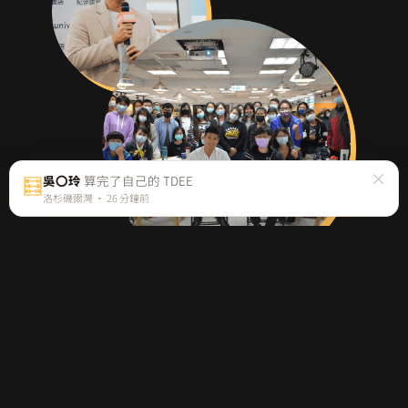
×
🧮
吳〇玲
算完了自己的 TDEE
洛杉磯爾灣 · 26 分鐘前