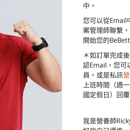
中。
您可以從Emai
案管理師聯繫，請
開始您的BeBet
＊如訂單完成後
認Email，您
員，或是私訊
營
上班時間（週一到週
國定假日）回覆
我是營養師Ric