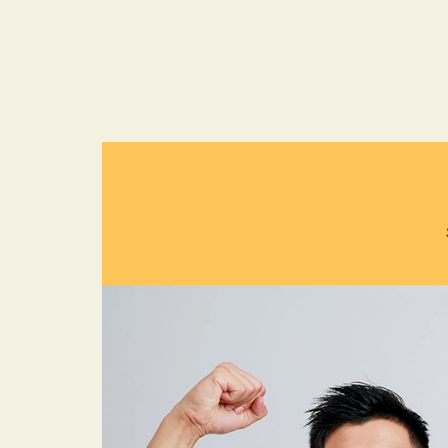
跳
至
主
要
內
容