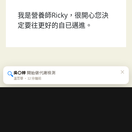
我是營養師Ricky，很開心您決
定要往更好的自已邁進。
×
🔍
吳〇婷
開始做代謝檢測
溫哥華 · 12 分鐘前
每週五一封「營養週報」
不喊口號、不逼你走極端，只幫你確認這週的方向對不對。免
費、可隨時退訂。
免費訂閱週報 →