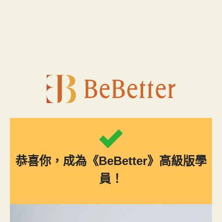
跳
至
主
要
內
容
恭喜你，成為《BeBetter》高級版學
員！