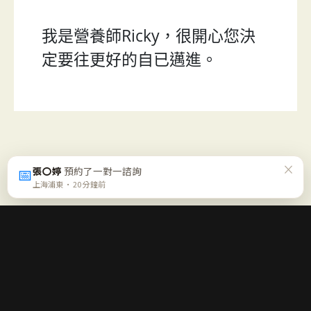
我是營養師Ricky，很開心您決
定要往更好的自已邁進。
×
📅
張〇婷
預約了一對一諮詢
上海浦東 · 20 分鐘前
每週五一封「營養週報」
不喊口號、不逼你走極端，只幫你確認這週的方向對不對。免
費、可隨時退訂。
免費訂閱週報 →