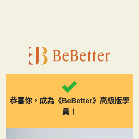
跳
至
主
要
內
容
恭喜你，成為《BeBetter》高級版學
員！