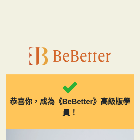
跳
至
主
要
內
容
恭喜你，成為《BeBetter》高級版學
員！