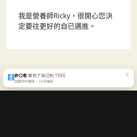
我是營養師Ricky，很開心您決
定要往更好的自已邁進。
×
🧮
許〇君
算完了自己的 TDEE
桃園市中壢區 · 14 分鐘前
每週五一封「營養週報」
不喊口號、不逼你走極端，只幫你確認這週的方向對不對。免
費、可隨時退訂。
免費訂閱週報 →