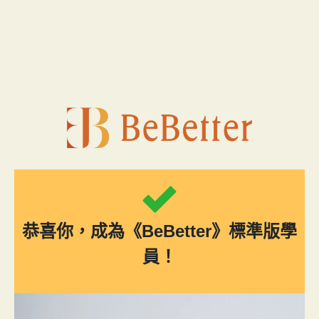
跳
至
主
要
內
容
恭喜你，成為《BeBetter》標準版學
員！