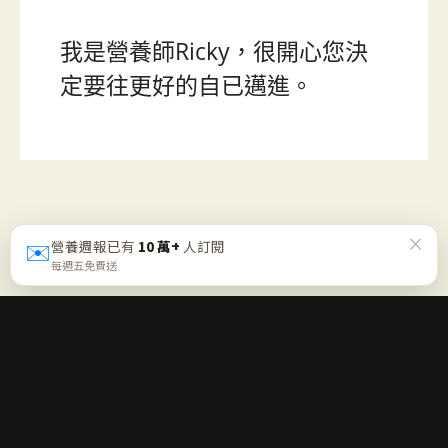
我是營養師Ricky，很開心您決
定要往更好的自已邁進。
×
✉️
營養週報已有
10 萬+
人訂閱
每週五免費送
每週五一封「營養週報」
不喊口號、不逼你走極端，只幫你確認這週的方向對不對。免
費、可隨時退訂。
免費訂閱週報 →