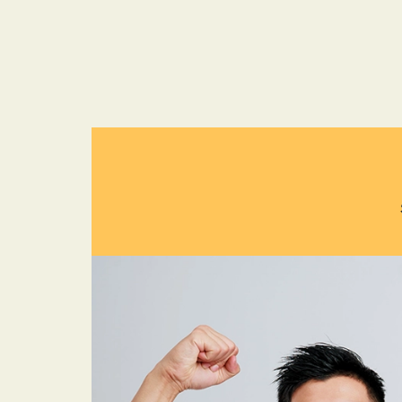
跳
至
主
要
內
容