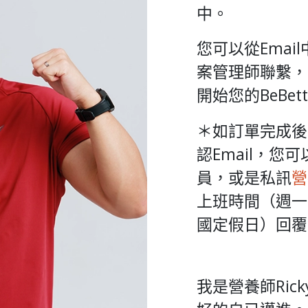
中。
您可以從Emai
案管理師聯繫，請
開始您的BeBet
＊如訂單完成後
認Email，您
員，或是私訊
營
上班時間（週一到週
國定假日）回覆
我是營養師Ric