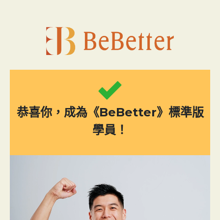
跳
至
主
要
內
容
恭喜你，成為《BeBetter》標準版
學員！