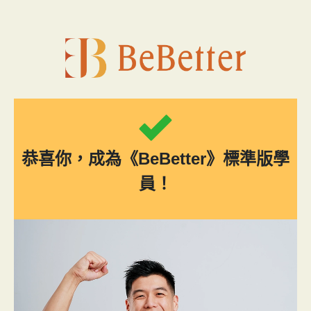
跳
至
主
要
內
容
恭喜你，成為《BeBetter》標準版學
員！