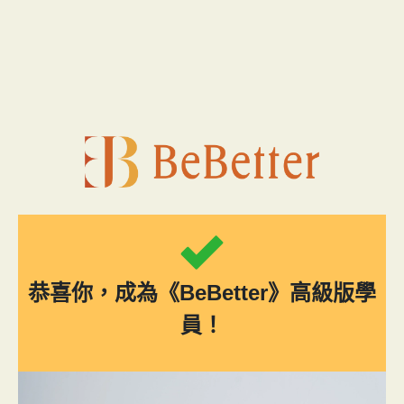
跳
至
主
要
內
容
恭喜你，成為《BeBetter》高級版學
員！