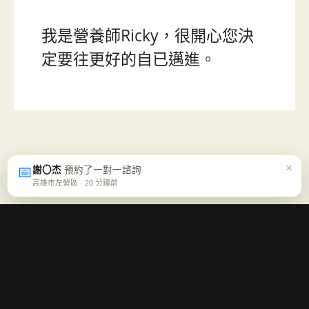
我是營養師Ricky，很開心您決
定要往更好的自已邁進。
×
📅
謝〇杰
預約了一對一諮詢
高雄市左營區 · 20 分鐘前
每週五一封「營養週報」
不喊口號、不逼你走極端，只幫你確認這週的方向對不對。免
費、可隨時退訂。
免費訂閱週報 →