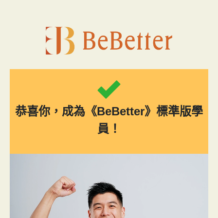
跳
至
主
要
內
容
恭喜你，成為《BeBetter》標準版學
員！