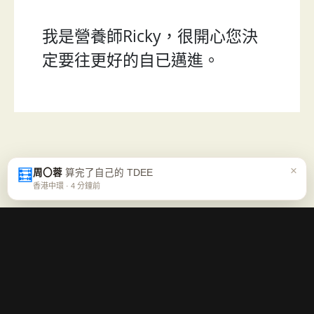
我是營養師Ricky，很開心您決
定要往更好的自已邁進。
×
🧮
周〇蓉
算完了自己的 TDEE
香港中環 · 4 分鐘前
每週五一封「營養週報」
不喊口號、不逼你走極端，只幫你確認這週的方向對不對。免
費、可隨時退訂。
免費訂閱週報 →