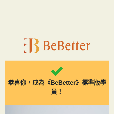
跳
至
主
要
內
容
恭喜你，成為《BeBetter》標準版學
員！