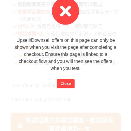
服務時間延長三個月，確保目標可以達成
營養師回覆飲食週一至五
:
持續監控飲食狀況，給
予正確反饋
視訊3次
:
每個月視訊一次，調整即時狀況
總結摘要3次
:
每個月總結本月狀況，了解自己改
Upsell/Downsell offers on this page can only be
變的方向
shown when you visit the page after completing a
調整菜單3次
:
根據執行狀況給予菜單調整
checkout. Ensure this page is linked to a
Bonus
:
贈送個案管理師視訊-動機＆目標
checkout flow and you will then see the offers
Bonus
:
贈送華醫極品-紅景天一罐（限台灣地區）
when you test.
Close
Total Value: NT$24,000
Your Price Today: NT$15,000
解鎖延長方案最低優惠＋贈送個案
管理師視訊一次