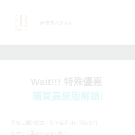
跳
至
主
延長方案3個月
要
內
容
Wait!!! 特殊優惠
購買高級版解鎖!
學會完整的觀念，好不容易可以開始執行
忽然少了專家在身旁的陪伴