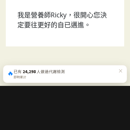
我是營養師Ricky，很開心您決
定要往更好的自已邁進。
×
🔥
已有
24,298
人做過代謝檢測
即時累計
每週五一封「營養週報」
不喊口號、不逼你走極端，只幫你確認這週的方向對不對。免
費、可隨時退訂。
免費訂閱週報 →