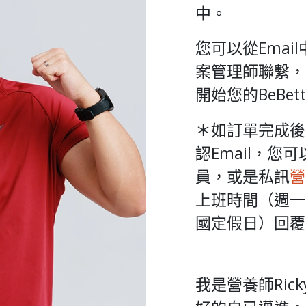
中。
您可以從Emai
案管理師聯繫，請
開始您的BeBet
＊如訂單完成後
認Email，您
員，或是私訊
營
上班時間（週一到週
國定假日）回覆
我是營養師Ric