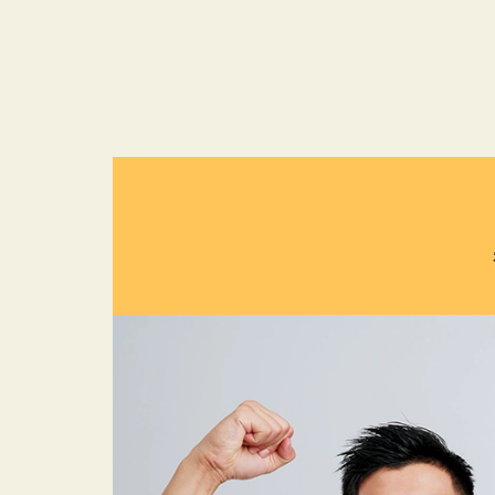
跳
至
主
要
內
容