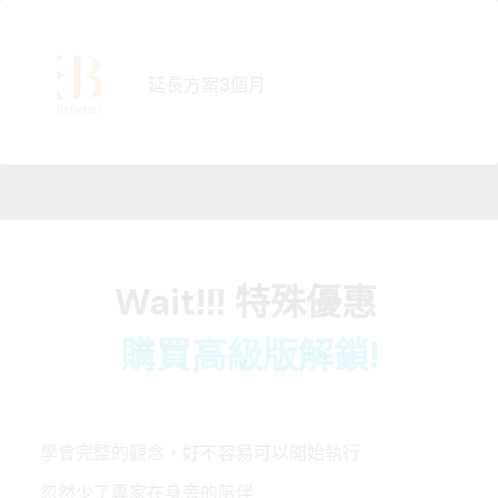
跳
至
主
延長方案3個月
要
內
容
Wait!!! 特殊優惠
購買高級版解鎖!
學會完整的觀念，好不容易可以開始執行
忽然少了專家在身旁的陪伴