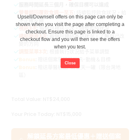
服務時間延長三個月，確保目標可以達成
營養師回覆飲食週一至五
:
持續監控飲食狀況，給
Upsell/Downsell offers on this page can only be
予正確反饋
shown when you visit the page after completing a
視訊3次
:
每個月視訊一次，調整即時狀況
checkout. Ensure this page is linked to a
總結摘要3次
:
每個月總結本月狀況，了解自己改
checkout flow and you will then see the offers
變的方向
when you test.
調整菜單3次
:
根據執行狀況給予菜單調整
Bonus
:
贈送個案管理師視訊-動機＆目標
Close
Bonus
:
贈送華醫極品-紅景天一罐
（限台灣地
區）
Total Value: NT$24,000
Your Price Today: NT$15,000
解鎖延長方案最低優惠＋贈送個案