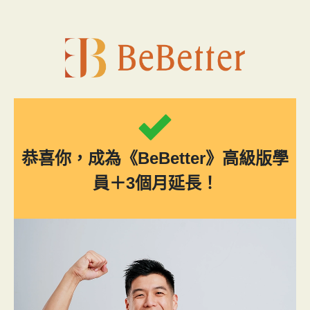
跳
至
主
要
內
容
恭喜你，成為《BeBetter》
高級版學
員＋3個月延長！