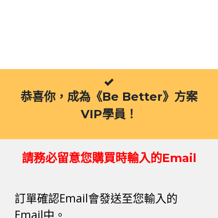
跳
至
主
要
內
容
恭喜你，成為《Be Better》方案
VIP學員！
請務必留意您購買時輸入的Email
訂單確認Email會發送至您輸入的
Email中。