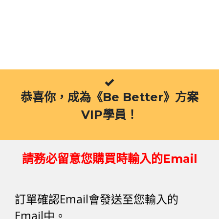
跳
至
主
要
內
容
恭喜你，成為《Be Better》方案
VIP學員！
請務必留意您購買時輸入的Email
訂單確認Email會發送至您輸入的
Email中。