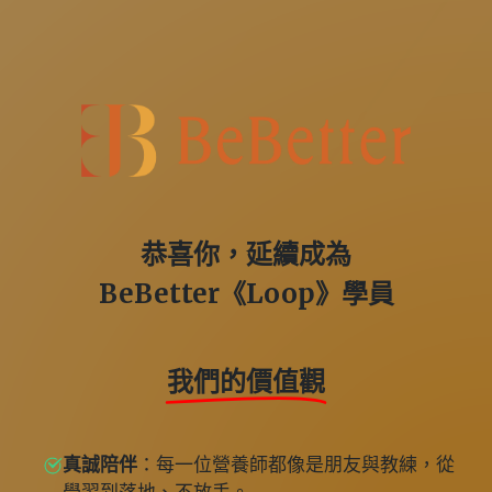
跳
至
主
要
內
容
恭喜你，延續成為
BeBetter
《
Loop
》
學員
我們的價值觀
真誠陪伴
：
每一位營養師都像是朋友與教練，從
學習到落地、不放手。