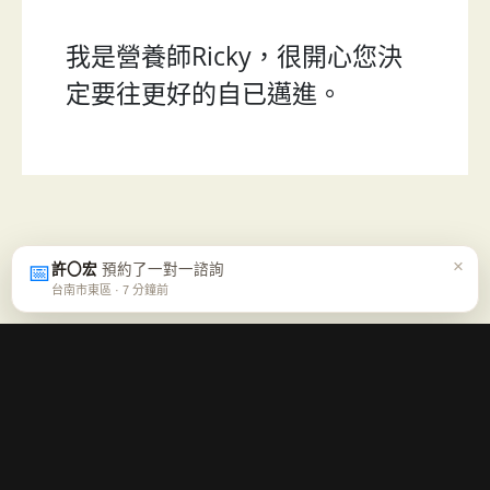
我是營養師Ricky，很開心您決
定要往更好的自已邁進。
×
📅
許〇宏
預約了一對一諮詢
台南市東區 · 7 分鐘前
每週五一封「營養週報」
不喊口號、不逼你走極端，只幫你確認這週的方向對不對。免
費、可隨時退訂。
免費訂閱週報 →