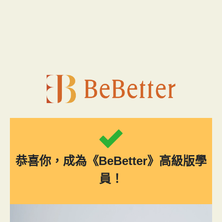
跳
至
主
要
內
容
恭喜你，成為《BeBetter》高級版學
員！