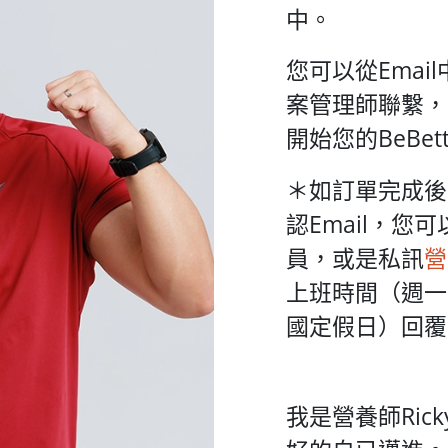
中。
您可以從Emai
案管理師聯繫，請
開始您的BeBet
＊如訂單完成後
認Email，您
員，或是私訊
營
上班時間（週一到週
國定假日）回覆
我是營養師Ric