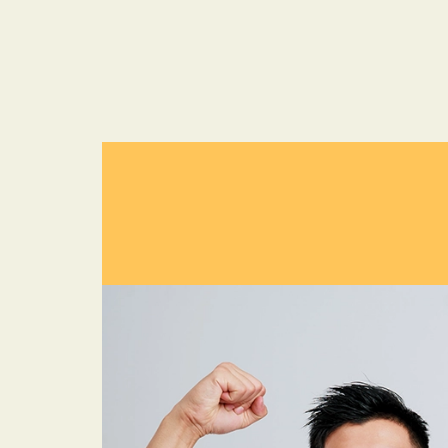
跳
至
主
要
內
容