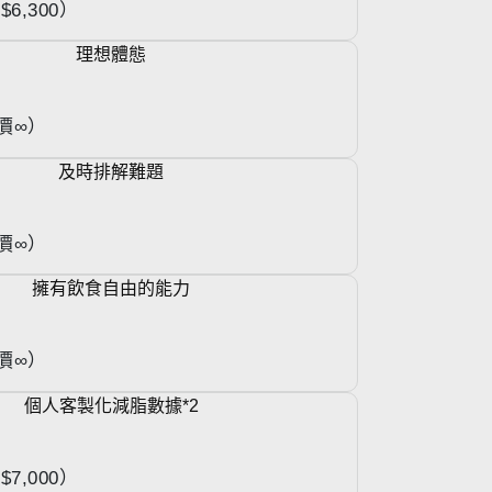
6,300）
理想體態
價
∞
）
及時排解難題
價∞）
擁有飲食自由的能力
價∞）
個人客製化減脂數據*2
7,000）