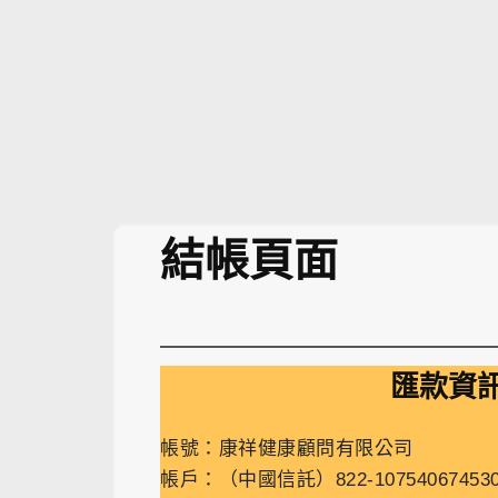
跳
至
主
要
內
容
結帳頁面
匯款資
帳號：康祥健康顧問有限公司
帳戶：
（中國信託）
822-10754067453