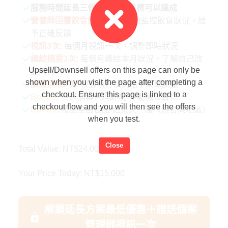
服務時間延長三個月，確保目標可以達成
營養師回覆飲食週一至五
:
持續監控飲食狀況，給
予正確反饋
視訊3次
:
每個月視訊一次，調整即時狀況
總結摘要3次
:
每個月總結本月狀況，了解自己改
Upsell/Downsell offers on this page can only be
變的方向
shown when you visit the page after completing a
調整菜單3次
:
根據執行狀況給予菜單調整
checkout. Ensure this page is linked to a
Bonus
:
贈送個案管理師視訊-動機＆目標
checkout flow and you will then see the offers
Bonus
:
贈送華醫極品-紅景天一罐
（限台灣地區）
when you test.
Close
Total Value: NT$24,000
Your Price Today: NT$15,000
解鎖延長方案最低優惠＋贈送個案
管理師視訊一次