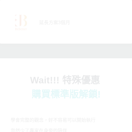
跳
至
主
延長方案3個月
要
內
容
Wait!!! 特殊優惠
購買標準版解鎖!
學會完整的觀念，好不容易可以開始執行
忽然少了專家在身旁的陪伴